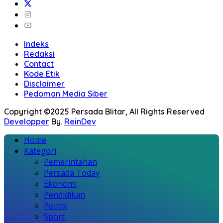
Indeks
Redaksi
Contact
Kode Etik
Disclaimer
Pedoman Media Siber
Copyright ©2025 Persada Blitar, All Rights Reserved
Developper
By.
ReinDev
Home
Kategori
Pemerintahan
Persada Today
Ekonomi
Pendidikan
Politik
Sport