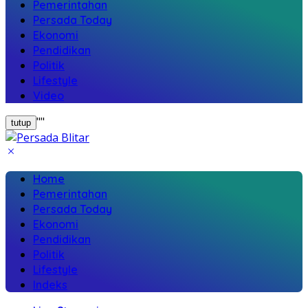
Pemerintahan
Persada Today
Ekonomi
Pendidikan
Politik
Lifestyle
Video
"
"
tutup
Home
Pemerintahan
Persada Today
Ekonomi
Pendidikan
Politik
Lifestyle
Indeks