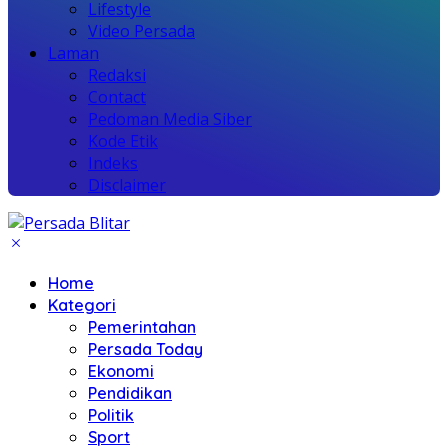
Lifestyle
Video Persada
Laman
Redaksi
Contact
Pedoman Media Siber
Kode Etik
Indeks
Disclaimer
Home
Kategori
Pemerintahan
Persada Today
Ekonomi
Pendidikan
Politik
Sport