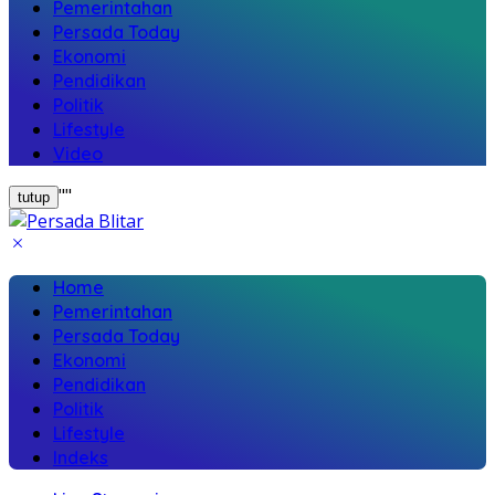
Pemerintahan
Persada Today
Ekonomi
Pendidikan
Politik
Lifestyle
Video
"
"
tutup
Home
Pemerintahan
Persada Today
Ekonomi
Pendidikan
Politik
Lifestyle
Indeks