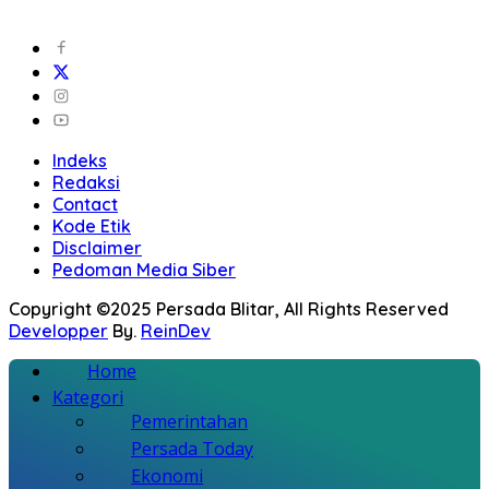
Indeks
Redaksi
Contact
Kode Etik
Disclaimer
Pedoman Media Siber
Copyright ©2025 Persada Blitar, All Rights Reserved
Developper
By.
ReinDev
Home
Kategori
Pemerintahan
Persada Today
Ekonomi