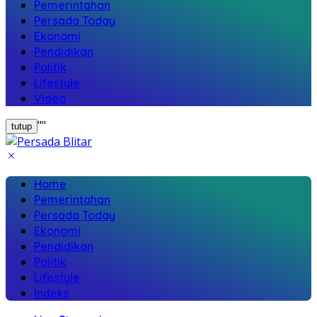
Pemerintahan
Persada Today
Ekonomi
Pendidikan
Politik
Lifestyle
Video
"
"
tutup
Home
Pemerintahan
Persada Today
Ekonomi
Pendidikan
Politik
Lifestyle
Indeks