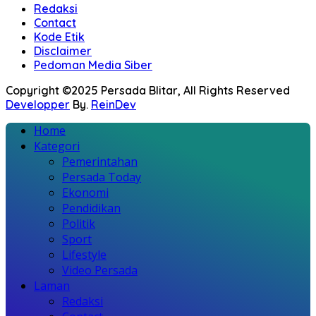
Redaksi
Contact
Kode Etik
Disclaimer
Pedoman Media Siber
Copyright ©2025 Persada Blitar, All Rights Reserved
Developper
By.
ReinDev
Home
Kategori
Pemerintahan
Persada Today
Ekonomi
Pendidikan
Politik
Sport
Lifestyle
Video Persada
Laman
Redaksi