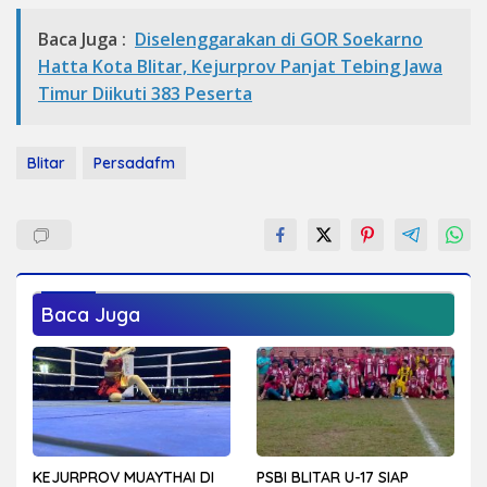
Baca Juga :
Diselenggarakan di GOR Soekarno
Hatta Kota Blitar, Kejurprov Panjat Tebing Jawa
Timur Diikuti 383 Peserta
Blitar
Persadafm
Baca Juga
KEJURPROV MUAYTHAI DI
PSBI BLITAR U-17 SIAP