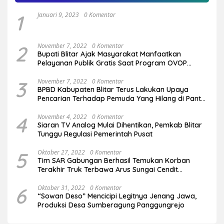
1
Januari 9, 2023
0 Komentar
2
November 7, 2022
0 Komentar
Bupati Blitar Ajak Masyarakat Manfaatkan
Pelayanan Publik Gratis Saat Program OVOP
Bergulir di Desa/Kelurahan
3
November 7, 2022
0 Komentar
BPBD Kabupaten Blitar Terus Lakukan Upaya
Pencarian Terhadap Pemuda Yang Hilang di Pantai
Serang
4
November 4, 2022
0 Komentar
Siaran TV Analog Mulai Dihentikan, Pemkab Blitar
Tunggu Regulasi Pemerintah Pusat
5
Oktober 27, 2022
0 Komentar
Tim SAR Gabungan Berhasil Temukan Korban
Terakhir Truk Terbawa Arus Sungai Cendit
Plandirejo
6
Oktober 31, 2022
0 Komentar
“Sowan Deso” Mencicipi Legitnya Jenang Jawa,
Produksi Desa Sumberagung Panggungrejo