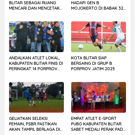
BLITAR SEBAGAI RUANG
HADAPI GEN B
MENCARI DAN MENCETAK
MOJOKERTO DI BABAK 32
BIBIT ATLET ASAL
BESAR PIALA SOERATIN
KABUPATEN
ANDALKAN ATLET LOKAL,
KOTA BLITAR SIAP
KABUPATEN BLITAR FINIS DI
BERSAING DI GRUP B
PERINGKAT 14 PORPROV
PORPROV JATIM 2025
JATIM 2025
GELIATKAN SELEKSI
EMPAT ATLET E-SPORT
PEMAIN, PSBR PASTIKAN
PUBG KABUPATEN BLITAR
AKAN TAMPIL BERLAGA DI
SABET MEDALI PERAK PADA
AJANG LIGA 4 JATIM 2025
KEJURPROV JAWA TIMUR