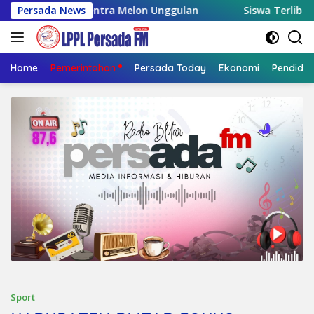
Langsung
Jadi Sentra Melon Unggulan
Persada News
Siswa Terlibat Kasus Peru
ke
konten
Home
Pemerintahan
Persada Today
Ekonomi
Pendidik
Sport