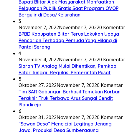
Bupati Blitar Ajak Masyarakat Manfaatkan
Pelayanan Publik Gratis Saat Program OVOP
Bergulir di Desa/Kelurahan
3
November 7, 2022
November 7, 2022
0 Komentar
BPBD Kabupaten Blitar Terus Lakukan Upaya
Pencarian Terhadap Pemuda Yang Hilang di
Pantai Serang
4
November 4, 2022
November 7, 2022
0 Komentar
Siaran TV Analog Mulai Dihentikan, Pemkab
Blitar Tunggu Regulasi Pemerintah Pusat
5
Oktober 27, 2022
November 7, 2022
0 Komentar
Tim SAR Gabungan Berhasil Temukan Korban
Terakhir Truk Terbawa Arus Sungai Cendit
Plandirejo
6
Oktober 31, 2022
November 7, 2022
0 Komentar
“Sowan Deso” Mencicipi Legitnya Jenang
Jawa, Produksi Desa Sumberagung