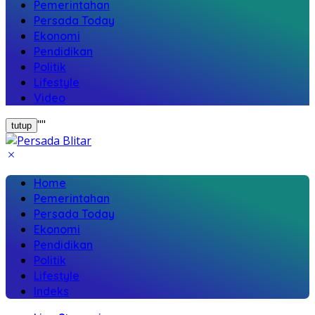
Pemerintahan
Persada Today
Ekonomi
Pendidikan
Politik
Lifestyle
Video
"
"
tutup
Home
Pemerintahan
Persada Today
Ekonomi
Pendidikan
Politik
Lifestyle
Indeks