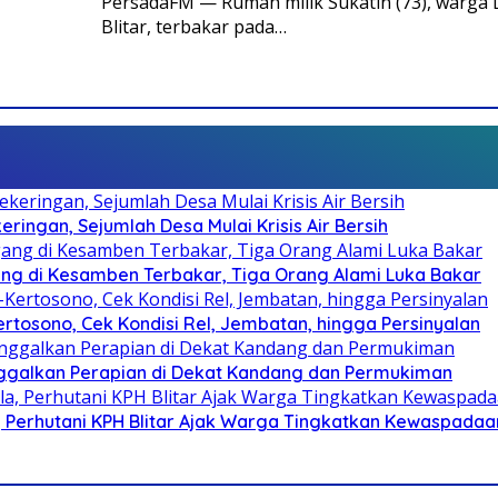
PersadaFM — Rumah milik Sukatin (73), warg
Blitar, terbakar pada…
ringan, Sejumlah Desa Mulai Krisis Air Bersih
g di Kesamben Terbakar, Tiga Orang Alami Luka Bakar
rtosono, Cek Kondisi Rel, Jembatan, hingga Persinyalan
ggalkan Perapian di Dekat Kandang dan Permukiman
, Perhutani KPH Blitar Ajak Warga Tingkatkan Kewaspadaa