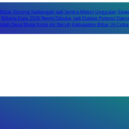
itar Dorong Kalitengah Jadi Sentra Melon Unggulan
Sisw
Blitaria Expo 2026 Resmi Dibuka, Jadi Etalase Potensi Da
lah Desa Mulai Krisis Air Bersih
Kabupaten Blitar Uji Cob