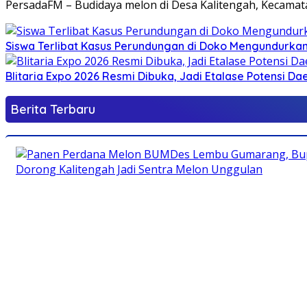
PersadaFM – Budidaya melon di Desa Kalitengah, Kecamata
Siswa Terlibat Kasus Perundungan di Doko Mengundurkan 
Blitaria Expo 2026 Resmi Dibuka, Jadi Etalase Potensi 
Persada
Berita Terbaru
Blitar