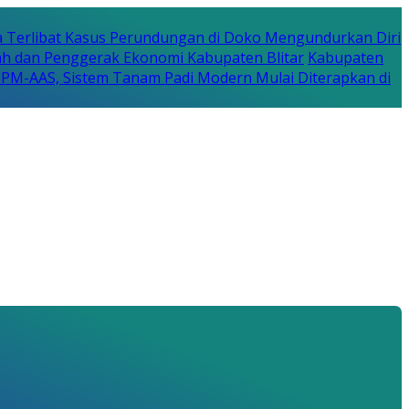
a Terlibat Kasus Perundungan di Doko Mengundurkan Diri
erah dan Penggerak Ekonomi Kabupaten Blitar
Kabupaten
a PM-AAS, Sistem Tanam Padi Modern Mulai Diterapkan di