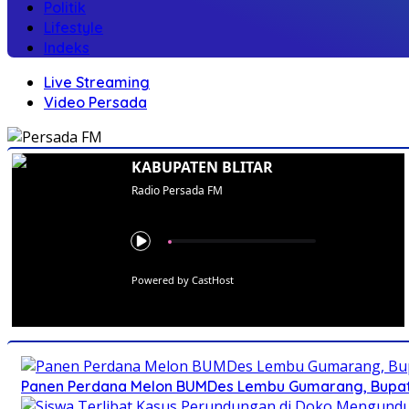
Politik
Lifestyle
Indeks
Live Streaming
Video Persada
KABUPATEN BLITAR
Radio Persada FM
Powered by CastHost
Panen Perdana Melon BUMDes Lembu Gumarang, Bupati 