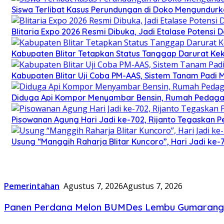
Siswa Terlibat Kasus Perundungan di Doko Mengundurka
Blitaria Expo 2026 Resmi Dibuka, Jadi Etalase Potens
Kabupaten Blitar Tetapkan Status Tanggap Darurat Keke
Kabupaten Blitar Uji Coba PM-AAS, Sistem Tanam Padi
Diduga Api Kompor Menyambar Bensin, Rumah Pedagan
Pisowanan Agung Hari Jadi ke-702, Rijanto Tegaskan
Usung “Manggih Raharja Blitar Kuncoro”, Hari Jadi ke
Pemerintahan
Agustus 7, 2026
Agustus 7, 2026
Panen Perdana Melon BUMDes Lembu Gumarang, B