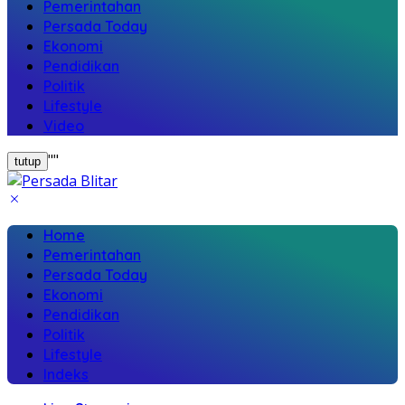
Pemerintahan
Persada Today
Ekonomi
Pendidikan
Politik
Lifestyle
Video
"
"
tutup
Home
Pemerintahan
Persada Today
Ekonomi
Pendidikan
Politik
Lifestyle
Indeks