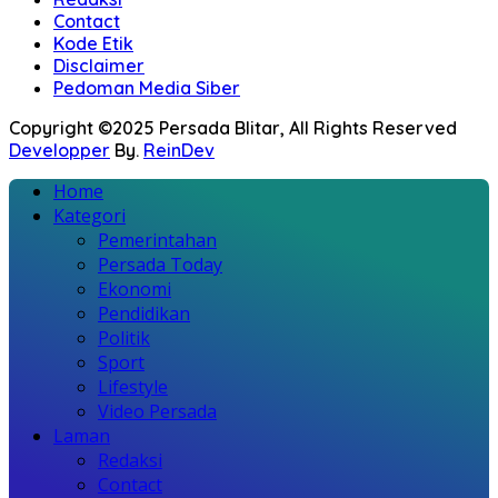
Contact
Kode Etik
Disclaimer
Pedoman Media Siber
Copyright ©2025 Persada Blitar, All Rights Reserved
Developper
By.
ReinDev
Home
Kategori
Pemerintahan
Persada Today
Ekonomi
Pendidikan
Politik
Sport
Lifestyle
Video Persada
Laman
Redaksi
Contact