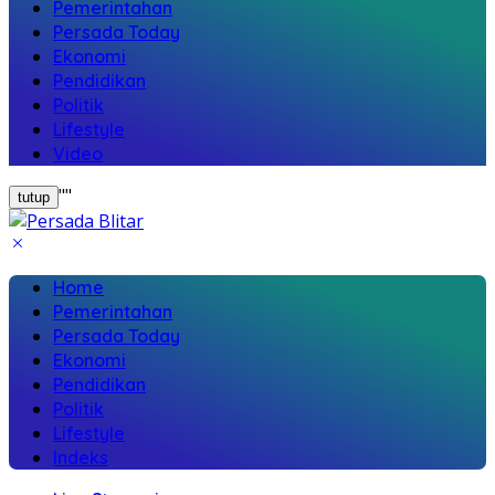
Pemerintahan
Persada Today
Ekonomi
Pendidikan
Politik
Lifestyle
Video
"
"
tutup
Home
Pemerintahan
Persada Today
Ekonomi
Pendidikan
Politik
Lifestyle
Indeks