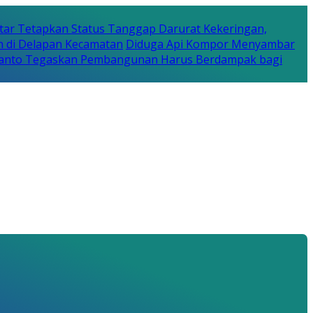
tar Tetapkan Status Tanggap Darurat Kekeringan,
n di Delapan Kecamatan
Diduga Api Kompor Menyambar
Rijanto Tegaskan Pembangunan Harus Berdampak bagi