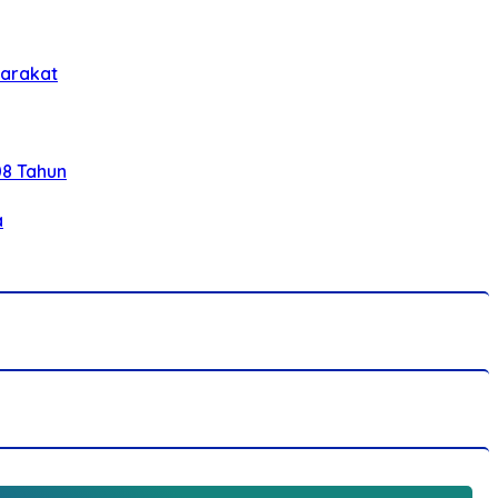
yarakat
08 Tahun
a