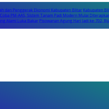
erah dan Penggerak Ekonomi Kabupaten Blitar
Kabupaten Bli
i Coba PM-AAS, Sistem Tanam Padi Modern Mulai Diterapka
ng Alami Luka Bakar
Pisowanan Agung Hari Jadi ke-702, 