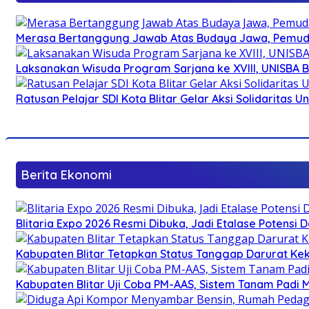
Merasa Bertanggung Jawab Atas Budaya Jawa, Pemuda 
Laksanakan Wisuda Program Sarjana ke XVIII, UNISBA B
Ratusan Pelajar SDI Kota Blitar Gelar Aksi Solidaritas U
Berita Ekonomi
Blitaria Expo 2026 Resmi Dibuka, Jadi Etalase Potens
Kabupaten Blitar Tetapkan Status Tanggap Darurat Keke
Kabupaten Blitar Uji Coba PM-AAS, Sistem Tanam Padi