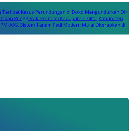
a Terlibat Kasus Perundungan di Doko Mengundurkan Diri
erah dan Penggerak Ekonomi Kabupaten Blitar
Kabupaten
a PM-AAS, Sistem Tanam Padi Modern Mulai Diterapkan di