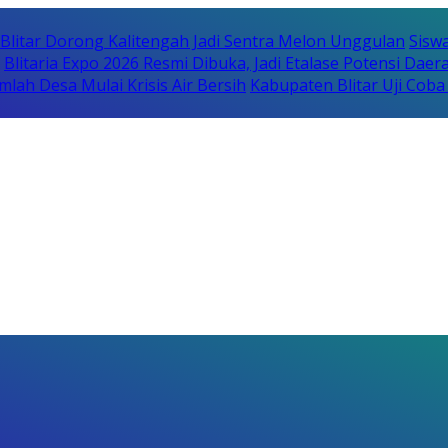
itar Dorong Kalitengah Jadi Sentra Melon Unggulan
Sisw
Blitaria Expo 2026 Resmi Dibuka, Jadi Etalase Potensi Da
lah Desa Mulai Krisis Air Bersih
Kabupaten Blitar Uji Cob