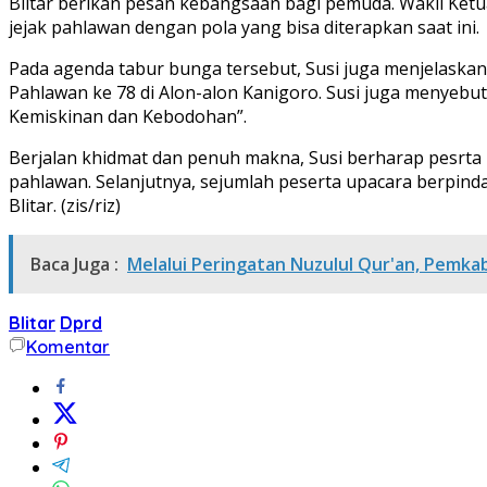
Blitar berikan pesan kebangsaan bagi pemuda. Wakil Ket
jejak pahlawan dengan pola yang bisa diterapkan saat ini.
Pada agenda tabur bunga tersebut, Susi juga menjelaskan
Pahlawan ke 78 di Alon-alon Kanigoro. Susi juga menyeb
Kemiskinan dan Kebodohan”.
Berjalan khidmat dan penuh makna, Susi berharap pesrta
pahlawan. Selanjutnya, sejumlah peserta upacara berpin
Blitar. (zis/riz)
Baca Juga :
Melalui Peringatan Nuzulul Qur'an, Pemk
Blitar
Dprd
Komentar