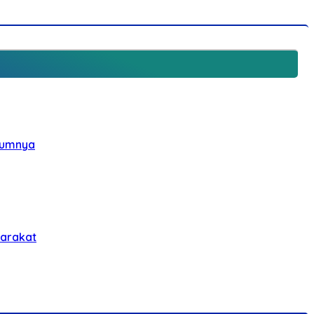
elumnya
yarakat