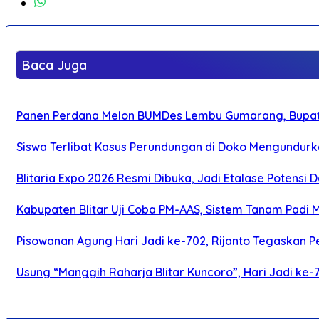
Baca Juga
Panen Perdana Melon BUMDes Lembu Gumarang, Bupati 
Siswa Terlibat Kasus Perundungan di Doko Mengundurka
Blitaria Expo 2026 Resmi Dibuka, Jadi Etalase Potens
Kabupaten Blitar Uji Coba PM-AAS, Sistem Tanam Padi
Pisowanan Agung Hari Jadi ke-702, Rijanto Tegaskan
Usung “Manggih Raharja Blitar Kuncoro”, Hari Jadi ke