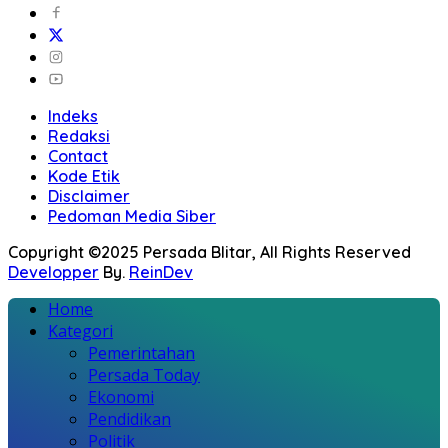
Indeks
Redaksi
Contact
Kode Etik
Disclaimer
Pedoman Media Siber
Copyright ©2025 Persada Blitar, All Rights Reserved
Developper
By.
ReinDev
Home
Kategori
Pemerintahan
Persada Today
Ekonomi
Pendidikan
Politik