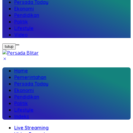
Persada Today
Ekonomi
Pendidikan
Politik
Lifestyle
Video
"
"
tutup
Home
Pemerintahan
Persada Today
Ekonomi
Pendidikan
Politik
Lifestyle
Indeks
Live Streaming