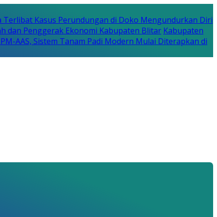
a Terlibat Kasus Perundungan di Doko Mengundurkan Diri
erah dan Penggerak Ekonomi Kabupaten Blitar
Kabupaten
a PM-AAS, Sistem Tanam Padi Modern Mulai Diterapkan di