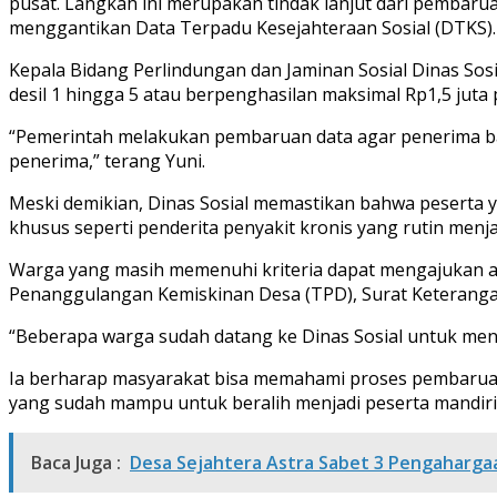
pusat. Langkah ini merupakan tindak lanjut dari pembar
menggantikan Data Terpadu Kesejahteraan Sosial (DTKS).
Kepala Bidang Perlindungan dan Jaminan Sosial Dinas Sosi
desil 1 hingga 5 atau berpenghasilan maksimal Rp1,5 jut
“Pemerintah melakukan pembaruan data agar penerima bant
penerima,” terang Yuni.
Meski demikian, Dinas Sosial memastikan bahwa peserta y
khusus seperti penderita penyakit kronis yang rutin menj
Warga yang masih memenuhi kriteria dapat mengajukan a
Penanggulangan Kemiskinan Desa (TPD), Surat Keteranga
“Beberapa warga sudah datang ke Dinas Sosial untuk me
Ia berharap masyarakat bisa memahami proses pembaruan 
yang sudah mampu untuk beralih menjadi peserta mandiri 
Baca Juga :
Desa Sejahtera Astra Sabet 3 Pengaharga