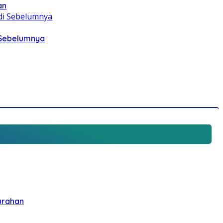
an
i Sebelumnya
urahan