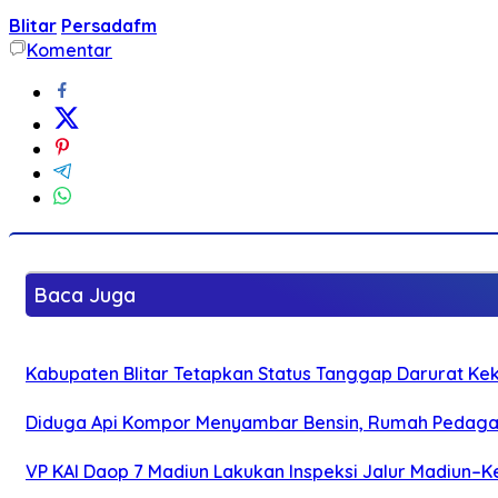
Blitar
Persadafm
Komentar
Baca Juga
Kabupaten Blitar Tetapkan Status Tanggap Darurat Keke
Diduga Api Kompor Menyambar Bensin, Rumah Pedagan
VP KAI Daop 7 Madiun Lakukan Inspeksi Jalur Madiun–Ke