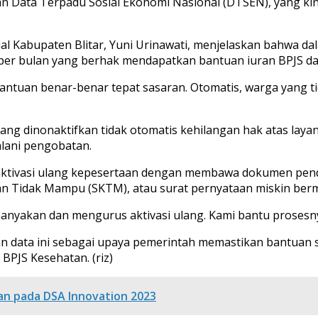
uan Data Terpadu Sosial Ekonomi Nasional (DTSEN), yang k
al Kabupaten Blitar, Yuni Urinawati, menjelaskan bahwa da
a per bulan yang berhak mendapatkan bantuan iuran BPJS da
uan benar-benar tepat sasaran. Otomatis, warga yang tida
ang dinonaktifkan tidak otomatis kehilangan hak atas lay
alani pengobatan.
ktivasi ulang kepesertaan dengan membawa dokumen pendu
n Tidak Mampu (SKTM), atau surat pernyataan miskin berm
nanyakan dan mengurus aktivasi ulang. Kami bantu prose
data ini sebagai upaya pemerintah memastikan bantuan so
BPJS Kesehatan. (riz)
an pada DSA Innovation 2023