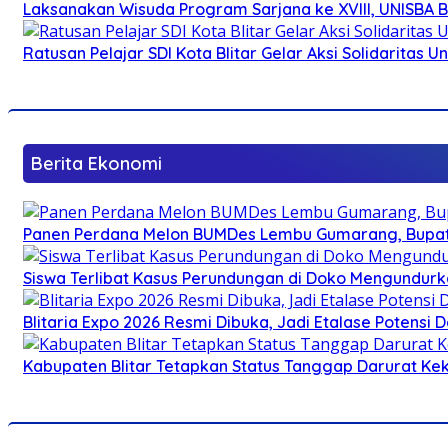
Laksanakan Wisuda Program Sarjana ke XVIII, UNISBA B
Ratusan Pelajar SDI Kota Blitar Gelar Aksi Solidaritas U
Berita Ekonomi
Panen Perdana Melon BUMDes Lembu Gumarang, Bupati 
Siswa Terlibat Kasus Perundungan di Doko Mengundurka
Blitaria Expo 2026 Resmi Dibuka, Jadi Etalase Potens
Kabupaten Blitar Tetapkan Status Tanggap Darurat Keke