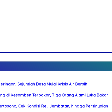
ringan, Sejumlah Desa Mulai Krisis Air Bersih
g di Kesamben Terbakar, Tiga Orang Alami Luka Bakar
rtosono, Cek Kondisi Rel, Jembatan, hingga Persinyalan