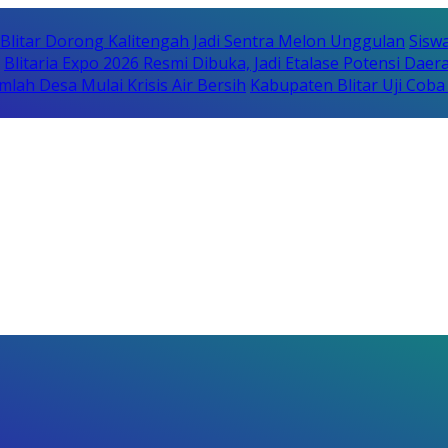
itar Dorong Kalitengah Jadi Sentra Melon Unggulan
Sisw
Blitaria Expo 2026 Resmi Dibuka, Jadi Etalase Potensi Da
lah Desa Mulai Krisis Air Bersih
Kabupaten Blitar Uji Cob