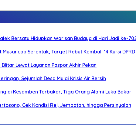
galek Bersatu Hidupkan Warisan Budaya di Hari Jadi ke-702
 Musancab Serentak, Target Rebut Kembali 14 Kursi DPRD
2 Blitar Lewat Layanan Paspor Akhir Pekan
ringan, Sejumlah Desa Mulai Krisis Air Bersih
g di Kesamben Terbakar, Tiga Orang Alami Luka Bakar
rtosono, Cek Kondisi Rel, Jembatan, hingga Persinyalan