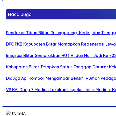
Baca Juga
Pendekar Tiban Blitar, Tulungagung, Kediri, dan Treng
DPC PKB Kabupaten Blitar Mantapkan Regenerasi Lewat
Imigrasi Blitar Semarakkan HUT RI dan Hari Jadi Ke 70
Kabupaten Blitar Tetapkan Status Tanggap Darurat Keke
Diduga Api Kompor Menyambar Bensin, Rumah Pedagan
VP KAI Daop 7 Madiun Lakukan Inspeksi Jalur Madiun–Ke