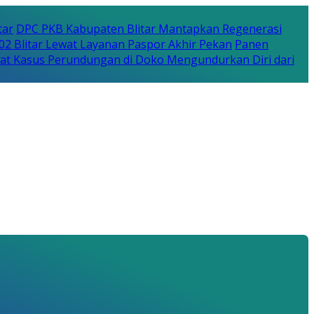
tar
DPC PKB Kabupaten Blitar Mantapkan Regenerasi
702 Blitar Lewat Layanan Paspor Akhir Pekan
Panen
bat Kasus Perundungan di Doko Mengundurkan Diri dari