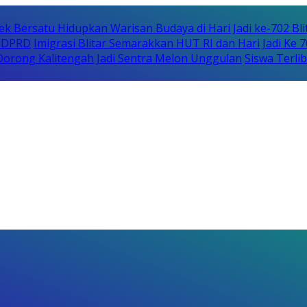
ek Bersatu Hidupkan Warisan Budaya di Hari Jadi ke-702 Bli
i DPRD
Imigrasi Blitar Semarakkan HUT RI dan Hari Jadi Ke 
orong Kalitengah Jadi Sentra Melon Unggulan
Siswa Terli