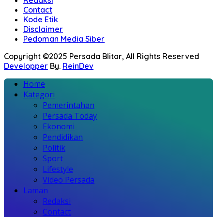
Contact
Kode Etik
Disclaimer
Pedoman Media Siber
Copyright ©2025 Persada Blitar, All Rights Reserved
Developper
By.
ReinDev
Home
Kategori
Pemerintahan
Persada Today
Ekonomi
Pendidikan
Politik
Sport
Lifestyle
Video Persada
Laman
Redaksi
Contact