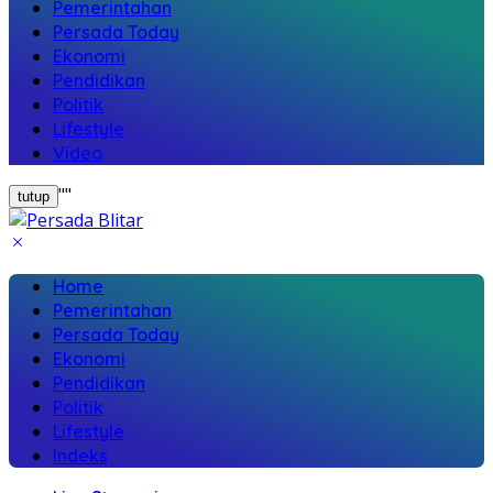
Pemerintahan
Persada Today
Ekonomi
Pendidikan
Politik
Lifestyle
Video
"
"
tutup
Home
Pemerintahan
Persada Today
Ekonomi
Pendidikan
Politik
Lifestyle
Indeks