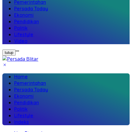
Pemerintahan
Persada Today
Ekonomi
Pendidikan
Politik
Lifestyle
Video
"
"
tutup
Home
Pemerintahan
Persada Today
Ekonomi
Pendidikan
Politik
Lifestyle
Indeks