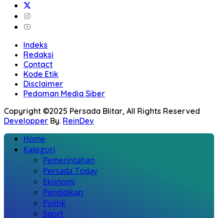
Indeks
Redaksi
Contact
Kode Etik
Disclaimer
Pedoman Media Siber
Copyright ©2025 Persada Blitar, All Rights Reserved
Developper
By.
ReinDev
Home
Kategori
Pemerintahan
Persada Today
Ekonomi
Pendidikan
Politik
Sport