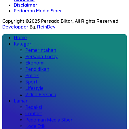
Disclaimer
Pedoman Media Siber
Copyright ©2025 Persada Blitar, All Rights Reserved
Developper
By.
ReinDev
Home
Kategori
Pemerintahan
Persada Today
Ekonomi
Pendidikan
Politik
Sport
Lifestyle
Video Persada
Laman
Redaksi
Contact
Pedoman Media Siber
Kode Etik