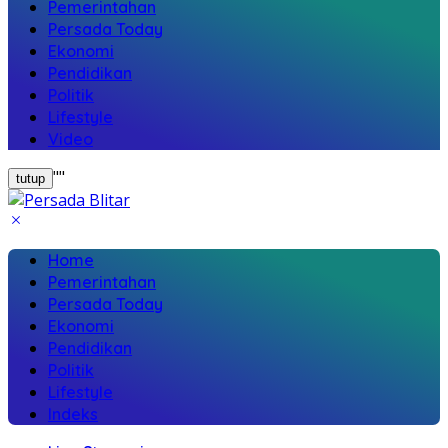
Pemerintahan
Persada Today
Ekonomi
Pendidikan
Politik
Lifestyle
Video
"
"
tutup
Home
Pemerintahan
Persada Today
Ekonomi
Pendidikan
Politik
Lifestyle
Indeks