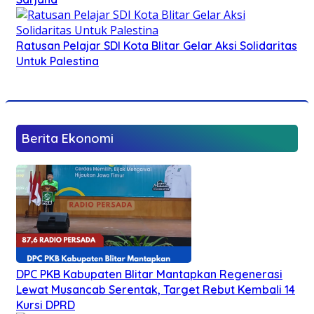
Ratusan Pelajar SDI Kota Blitar Gelar Aksi Solidaritas
Untuk Palestina
Berita Ekonomi
DPC PKB Kabupaten Blitar Mantapkan Regenerasi
Lewat Musancab Serentak, Target Rebut Kembali 14
Kursi DPRD