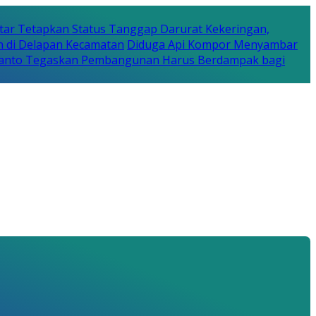
tar Tetapkan Status Tanggap Darurat Kekeringan,
n di Delapan Kecamatan
Diduga Api Kompor Menyambar
Rijanto Tegaskan Pembangunan Harus Berdampak bagi