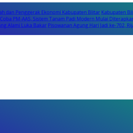
erah dan Penggerak Ekonomi Kabupaten Blitar
Kabupaten Bli
i Coba PM-AAS, Sistem Tanam Padi Modern Mulai Diterapka
ng Alami Luka Bakar
Pisowanan Agung Hari Jadi ke-702, 