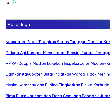
Baca Juga
Kabupaten Blitar Tetapkan Status Tanggap Darurat Keke
Diduga Api Kompor Menyambar Bensin, Rumah Pedagan
VP KAI Daop 7 Madiun Lakukan Inspeksi Jalur Madiun–Ke
Damkar Kabupaten Blitar Ingatkan Warga Tidak Menin
Musim Kemarau dan El Nino Tingkatkan Risiko Karhutla
Bima Putra Jatinom dan Putra Gemilang Ponggok Juarai 