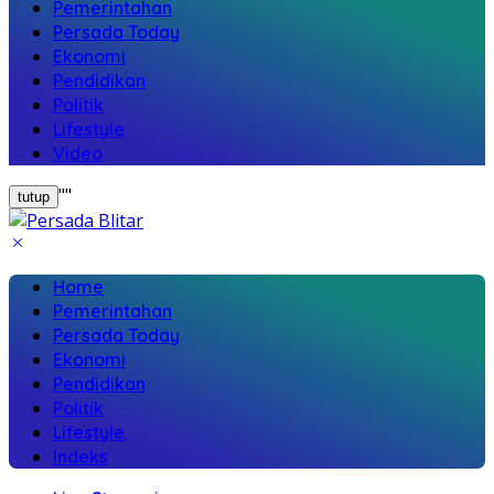
Pemerintahan
Persada Today
Ekonomi
Pendidikan
Politik
Lifestyle
Video
"
"
tutup
Home
Pemerintahan
Persada Today
Ekonomi
Pendidikan
Politik
Lifestyle
Indeks