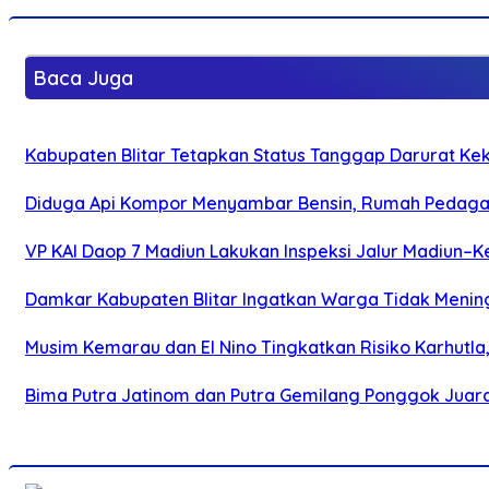
Baca Juga
Kabupaten Blitar Tetapkan Status Tanggap Darurat Keke
Diduga Api Kompor Menyambar Bensin, Rumah Pedagan
VP KAI Daop 7 Madiun Lakukan Inspeksi Jalur Madiun–Ke
Damkar Kabupaten Blitar Ingatkan Warga Tidak Menin
Musim Kemarau dan El Nino Tingkatkan Risiko Karhutla
Bima Putra Jatinom dan Putra Gemilang Ponggok Juarai 