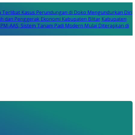
a Terlibat Kasus Perundungan di Doko Mengundurkan Diri
erah dan Penggerak Ekonomi Kabupaten Blitar
Kabupaten
a PM-AAS, Sistem Tanam Padi Modern Mulai Diterapkan di