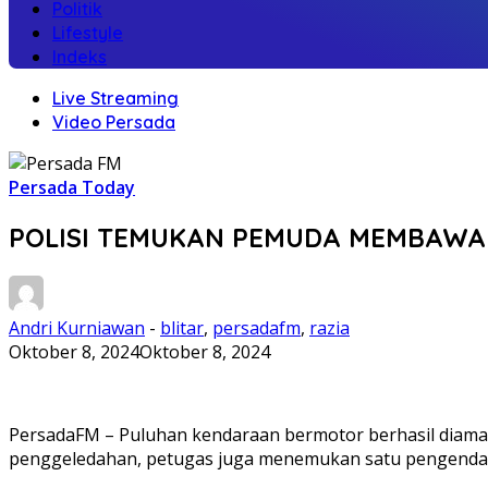
Politik
Lifestyle
Indeks
Live Streaming
Video Persada
Persada Today
POLISI TEMUKAN PEMUDA MEMBAWA 
Andri Kurniawan
-
blitar
,
persadafm
,
razia
Oktober 8, 2024
Oktober 8, 2024
PersadaFM – Puluhan kendaraan bermotor berhasil diamanka
penggeledahan, petugas juga menemukan satu pengendar