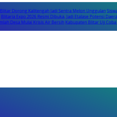
itar Dorong Kalitengah Jadi Sentra Melon Unggulan
Sisw
Blitaria Expo 2026 Resmi Dibuka, Jadi Etalase Potensi Da
lah Desa Mulai Krisis Air Bersih
Kabupaten Blitar Uji Cob