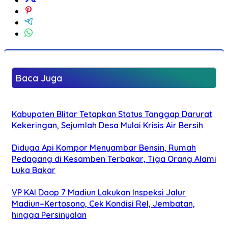
Baca Juga
Kabupaten Blitar Tetapkan Status Tanggap Darurat
Kekeringan, Sejumlah Desa Mulai Krisis Air Bersih
Diduga Api Kompor Menyambar Bensin, Rumah
Pedagang di Kesamben Terbakar, Tiga Orang Alami
Luka Bakar
VP KAI Daop 7 Madiun Lakukan Inspeksi Jalur
Madiun–Kertosono, Cek Kondisi Rel, Jembatan,
hingga Persinyalan