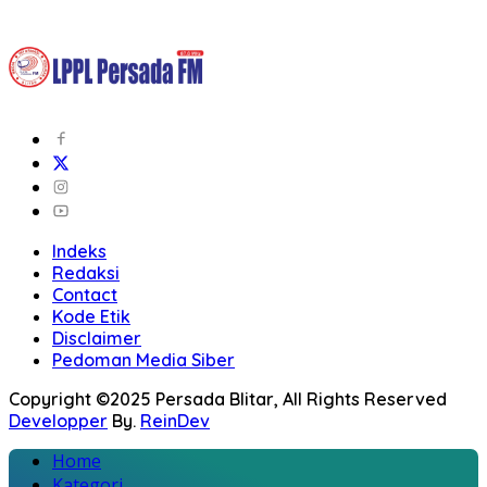
Indeks
Redaksi
Contact
Kode Etik
Disclaimer
Pedoman Media Siber
Copyright ©2025 Persada Blitar, All Rights Reserved
Developper
By.
ReinDev
Home
Kategori