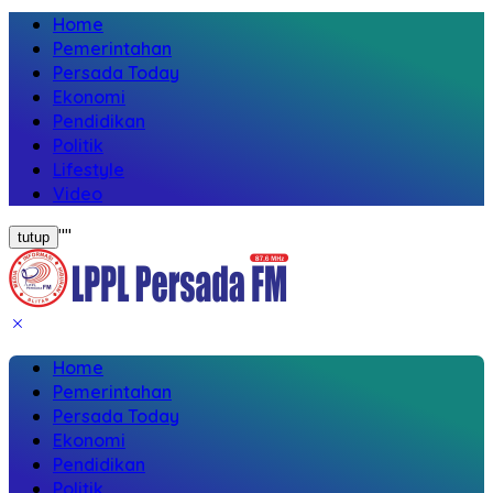
Home
Pemerintahan
Persada Today
Ekonomi
Pendidikan
Politik
Lifestyle
Video
"
"
tutup
Home
Pemerintahan
Persada Today
Ekonomi
Pendidikan
Politik