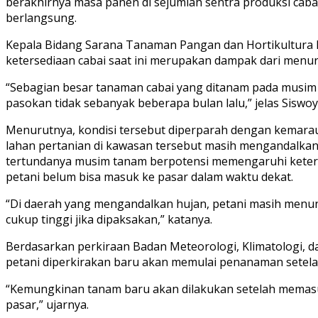
berakhirnya masa panen di sejumlah sentra produksi caba
berlangsung.
Kepala Bidang Sarana Tanaman Pangan dan Hortikultura 
ketersediaan cabai saat ini merupakan dampak dari menuru
“Sebagian besar tanaman cabai yang ditanam pada musim
pasokan tidak sebanyak beberapa bulan lalu,” jelas Siswoy
Menurutnya, kondisi tersebut diperparah dengan kemarau
lahan pertanian di kawasan tersebut masih mengandalkan
tertundanya musim tanam berpotensi memengaruhi keters
petani belum bisa masuk ke pasar dalam waktu dekat.
“Di daerah yang mengandalkan hujan, petani masih menu
cukup tinggi jika dipaksakan,” katanya.
Berdasarkan perkiraan Badan Meteorologi, Klimatologi, d
petani diperkirakan baru akan memulai penanaman setelah
“Kemungkinan tanam baru akan dilakukan setelah memasu
pasar,” ujarnya.