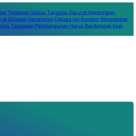
tar Tetapkan Status Tanggap Darurat Kekeringan,
n di Delapan Kecamatan
Diduga Api Kompor Menyambar
Rijanto Tegaskan Pembangunan Harus Berdampak bagi