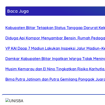
Baca Juga
Kabupaten Blitar Tetapkan Status Tanggap Darurat Keke
Diduga Api Kompor Menyambar Bensin, Rumah Pedagan
VP KAI Daop 7 Madiun Lakukan Inspeksi Jalur Madiun–Ke
Damkar Kabupaten Blitar Ingatkan Warga Tidak Menin
Musim Kemarau dan El Nino Tingkatkan Risiko Karhutla
Bima Putra Jatinom dan Putra Gemilang Ponggok Juarai 