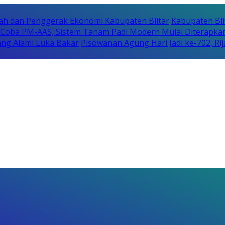
erah dan Penggerak Ekonomi Kabupaten Blitar
Kabupaten Bli
i Coba PM-AAS, Sistem Tanam Padi Modern Mulai Diterapka
ng Alami Luka Bakar
Pisowanan Agung Hari Jadi ke-702, 