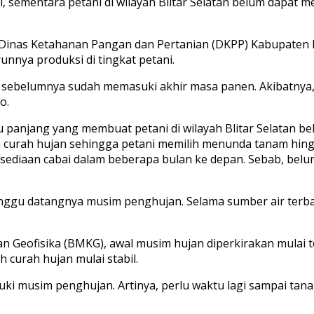
i, sementara petani di wilayah Blitar Selatan belum dapat
Dinas Ketahanan Pangan dan Pertanian (DKPP) Kabupaten B
nnya produksi di tingkat petani.
 sebelumnya sudah memasuki akhir masa panen. Akibatnya,
o.
 panjang yang membuat petani di wilayah Blitar Selatan 
 curah hujan sehingga petani memilih menunda tanam hing
ediaan cabai dalam beberapa bulan ke depan. Sebab, bel
nggu datangnya musim penghujan. Selama sumber air terba
an Geofisika (BMKG), awal musim hujan diperkirakan mulai
 curah hujan mulai stabil.
ki musim penghujan. Artinya, perlu waktu lagi sampai ta