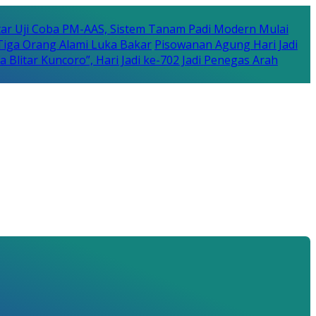
tar Uji Coba PM-AAS, Sistem Tanam Padi Modern Mulai
iga Orang Alami Luka Bakar
Pisowanan Agung Hari Jadi
Blitar Kuncoro”, Hari Jadi ke-702 Jadi Penegas Arah