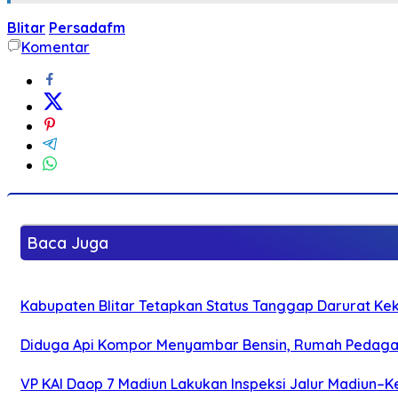
Blitar
Persadafm
Komentar
Baca Juga
Kabupaten Blitar Tetapkan Status Tanggap Darurat Keke
Diduga Api Kompor Menyambar Bensin, Rumah Pedagan
VP KAI Daop 7 Madiun Lakukan Inspeksi Jalur Madiun–Ke