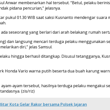
msul Anwar membenarkan hal tersebut. “Betul, pelaku berin
dak pidana pencurian,” jelasnya.
kitar pukul 01.30 WIB saat saksi Kusnanto mendengar suar
mah.
 ada seseorang yang berlari dari arah belakang rumah serta
ling) dan langsung mencari terduga pelaku menggunakan s
arikan diri,” jelas Samsul.
laku hingga berhasil ditangkap. Disusul tetangganya, Ku
rk Honda Vario warna putih beserta dua buah karung warn
yam-ayam tersebut, hasilnya terduga pelaku mengakui sep
andasnya. (zis/riz)
litar Kota Gelar Rakor bersama Polsek Jajaran