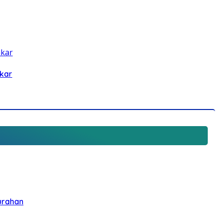
kar
urahan