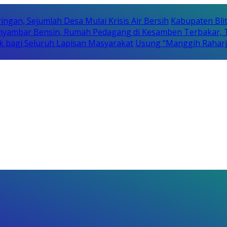
ngan, Sejumlah Desa Mulai Krisis Air Bersih
Kabupaten Bli
yambar Bensin, Rumah Pedagang di Kesamben Terbakar, T
 bagi Seluruh Lapisan Masyarakat
Usung “Manggih Raharja 