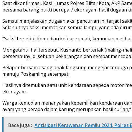
Saat dikonfirmasi, Kasi Humas Polres Blitar Kota, AKP Sa
bersama barang bukti berupa 7 ekor ayam hasil dugaan tin
Samsul menjelaskan dugaan aksi pencurian ini terjadi se
Selanjutnya saksi mematikan semua lampu yang ada diru
“Saksi tersebut kemudian keluar rumah, kemudian melihat
Mengetahui hal tersebut, Kusnanto berteriak (maling-ma
bersembunyi di sebuah pekarangan dan sempat mencoba mel
Pelapor bersama sang anak langsung mengejar terduga pe
menuju Poskamling setempat.
Hasilnya ditemukan satu unit kendaraan sepeda motor me
ekor ayam.
Warga kemudian menanyakan kepemilikan kendaraan dan a
ayam yang berada dalam karung merupakan hasil curian,” t
Baca Juga :
Antisipasi Kerawanan Pemilu 2024, Polres B