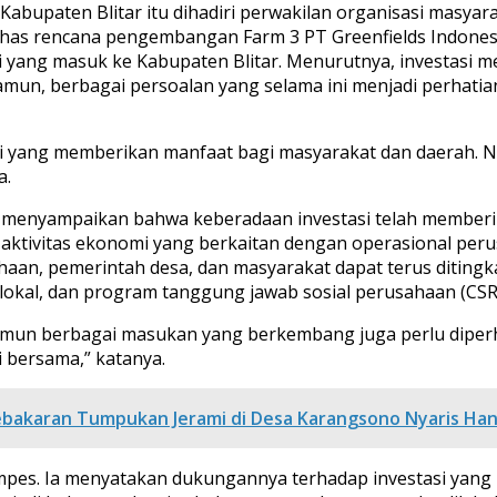
abupaten Blitar itu dihadiri perwakilan organisasi masyara
as rencana pengembangan Farm 3 PT Greenfields Indonesi
 yang masuk ke Kabupaten Blitar. Menurutnya, investasi 
un, berbagai persoalan yang selama ini menjadi perhatian
si yang memberikan manfaat bagi masyarakat dan daerah. 
a.
a, menyampaikan bahwa keberadaan investasi telah member
ktivitas ekonomi yang berkaitan dengan operasional peru
haan, pemerintah desa, dan masyarakat dapat terus diting
 lokal, dan program tanggung jawab sosial perusahaan (CSR
amun berbagai masukan yang berkembang juga perlu diperha
i bersama,” katanya.
Kebakaran Tumpukan Jerami di Desa Karangsono Nyaris H
empes. Ia menyatakan dukungannya terhadap investasi yang