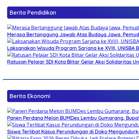
Berita Pendidikan
Merasa Bertanggung Jawab Atas Budaya Jawa, Pemuda 
Laksanakan Wisuda Program Sarjana ke XVIII, UNISBA B
Ratusan Pelajar SDI Kota Blitar Gelar Aksi Solidaritas U
Berita Ekonomi
Panen Perdana Melon BUMDes Lembu Gumarang, Bupati 
Siswa Terlibat Kasus Perundungan di Doko Mengundurka