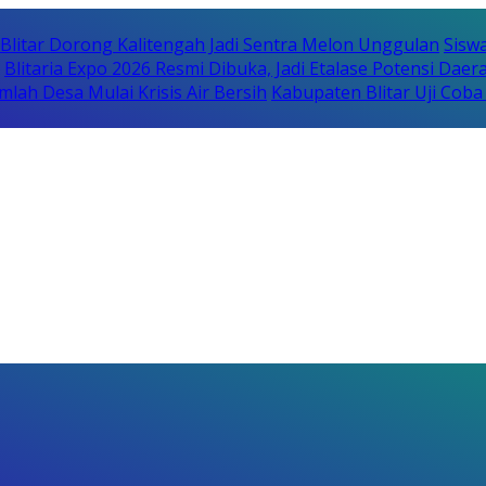
itar Dorong Kalitengah Jadi Sentra Melon Unggulan
Sisw
Blitaria Expo 2026 Resmi Dibuka, Jadi Etalase Potensi Da
lah Desa Mulai Krisis Air Bersih
Kabupaten Blitar Uji Cob