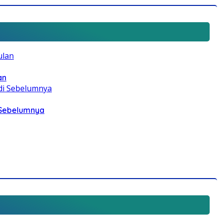
an
i Sebelumnya