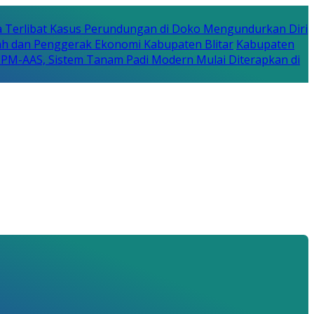
a Terlibat Kasus Perundungan di Doko Mengundurkan Diri
erah dan Penggerak Ekonomi Kabupaten Blitar
Kabupaten
a PM-AAS, Sistem Tanam Padi Modern Mulai Diterapkan di