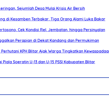
ringan, Sejumlah Desa Mulai Krisis Air Bersih
g di Kesamben Terbakar, Tiga Orang Alami Luka Bakar
rtosono, Cek Kondisi Rel, Jembatan, hingga Persinyalan
ggalkan Perapian di Dekat Kandang dan Permukiman
, Perhutani KPH Blitar Ajak Warga Tingkatkan Kewaspadaa
Piala Soeratin U-13 dan U-15 PSSI Kabupaten Blitar