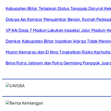
Kabupaten Blitar Tetapkan Status Tanggap Darurat Keke
Diduga Api Kompor Menyambar Bensin, Rumah Pedagan
VP KAI Daop 7 Madiun Lakukan Inspeksi Jalur Madiun–Ke
Damkar Kabupaten Blitar Ingatkan Warga Tidak Menin
Musim Kemarau dan El Nino Tingkatkan Risiko Karhutla
Bima Putra Jatinom dan Putra Gemilang Ponggok Juarai 