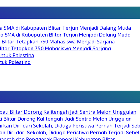
SMA di Kabupaten Blitar Terjun Menjadi Dalang Muda
litar Tetapkan 750 Mahasiswa Menjadi Sarjana
ntuk Palestina
Blitar Dorong Kalitengah Jadi Sentra Melon Unggulan
n Diri dari Sekolah, Diduga Peristiwa Pernah Terjadi Seb