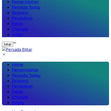
Pemerintahan
Persada Today
Ekonomi
Pendidikan
Politik
Lifestyle
Video
"
"
tutup
Home
Pemerintahan
Persada Today
Ekonomi
Pendidikan
Politik
Lifestyle
Indeks