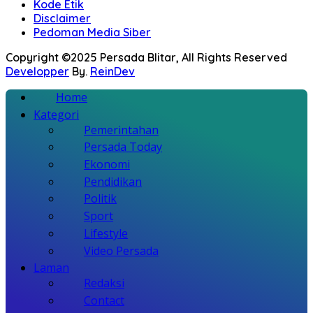
Kode Etik
Disclaimer
Pedoman Media Siber
Copyright ©2025 Persada Blitar, All Rights Reserved
Developper
By.
ReinDev
Home
Kategori
Pemerintahan
Persada Today
Ekonomi
Pendidikan
Politik
Sport
Lifestyle
Video Persada
Laman
Redaksi
Contact