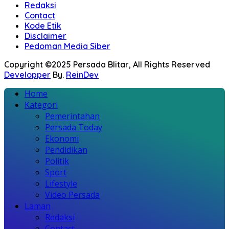
Redaksi
Contact
Kode Etik
Disclaimer
Pedoman Media Siber
Copyright ©2025 Persada Blitar, All Rights Reserved
Developper
By.
ReinDev
Home
Kategori
Pemerintahan
Persada Today
Ekonomi
Pendidikan
Politik
Sport
Lifestyle
Video Persada
Laman
Redaksi
Contact