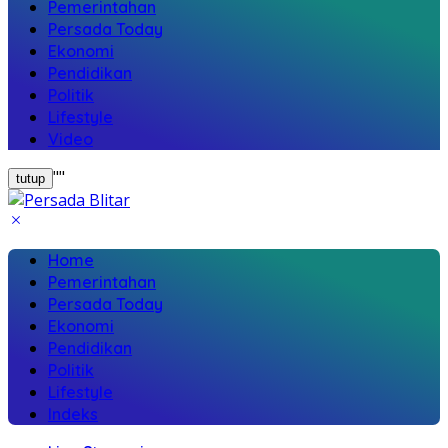
Pemerintahan
Persada Today
Ekonomi
Pendidikan
Politik
Lifestyle
Video
"
"
tutup
Home
Pemerintahan
Persada Today
Ekonomi
Pendidikan
Politik
Lifestyle
Indeks