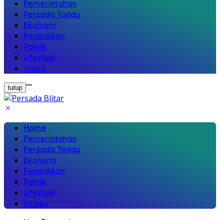
Pemerintahan
Persada Today
Ekonomi
Pendidikan
Politik
Lifestyle
Video
"
"
tutup
Home
Pemerintahan
Persada Today
Ekonomi
Pendidikan
Politik
Lifestyle
Indeks