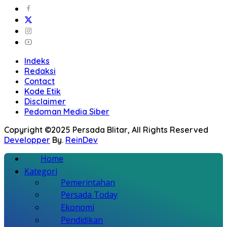
Indeks
Redaksi
Contact
Kode Etik
Disclaimer
Pedoman Media Siber
Copyright ©2025 Persada Blitar, All Rights Reserved
Developper
By.
ReinDev
Home
Kategori
Pemerintahan
Persada Today
Ekonomi
Pendidikan