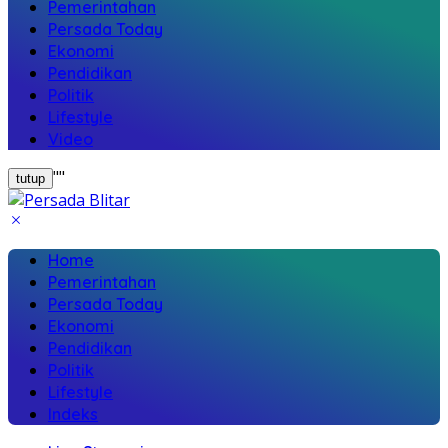
Pemerintahan
Persada Today
Ekonomi
Pendidikan
Politik
Lifestyle
Video
"
"
tutup
Home
Pemerintahan
Persada Today
Ekonomi
Pendidikan
Politik
Lifestyle
Indeks