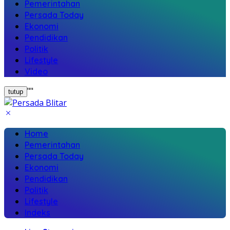
Pemerintahan
Persada Today
Ekonomi
Pendidikan
Politik
Lifestyle
Video
"
"
tutup
Home
Pemerintahan
Persada Today
Ekonomi
Pendidikan
Politik
Lifestyle
Indeks