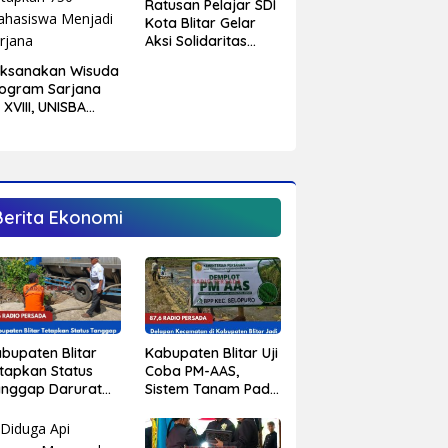
Ratusan Pelajar SDI
Kota Blitar Gelar
Aksi Solidaritas
Untuk Palestina
aksanakan Wisuda
ogram Sarjana
 XVIII, UNISBA
itar Tetapkan 750
hasiswa Menjadi
rjana
Berita Ekonomi
Kabupaten Blitar Uji
bupaten Blitar
Coba PM-AAS,
tapkan Status
Sistem Tanam Padi
anggap Darurat
Modern Mulai
keringan,
Diterapkan di
jumlah Desa
Delapan
lai Krisis Air