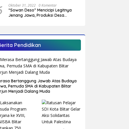
Sungai Cendit Plandirejo
6
Oktober 31, 2022
0 Komentar
“Sowan Deso” Mencicipi Legitnya
Jenang Jawa, Produksi Desa
Sumberagung Panggungrejo
Berita Pendidikan
rasa Bertanggung Jawab Atas Budaya
wa, Pemuda SMA di Kabupaten Blitar
rjun Menjadi Dalang Muda