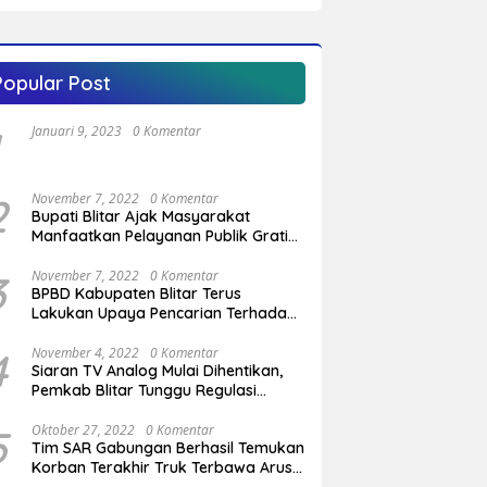
Orang Alami Luka Bakar
Popular Post
Januari 9, 2023
0 Komentar
2
November 7, 2022
0 Komentar
Bupati Blitar Ajak Masyarakat
Manfaatkan Pelayanan Publik Gratis
Saat Program OVOP Bergulir di
Desa/Kelurahan
3
November 7, 2022
0 Komentar
BPBD Kabupaten Blitar Terus
Lakukan Upaya Pencarian Terhadap
Pemuda Yang Hilang di Pantai
Serang
4
November 4, 2022
0 Komentar
Siaran TV Analog Mulai Dihentikan,
Pemkab Blitar Tunggu Regulasi
Pemerintah Pusat
5
Oktober 27, 2022
0 Komentar
Tim SAR Gabungan Berhasil Temukan
Korban Terakhir Truk Terbawa Arus