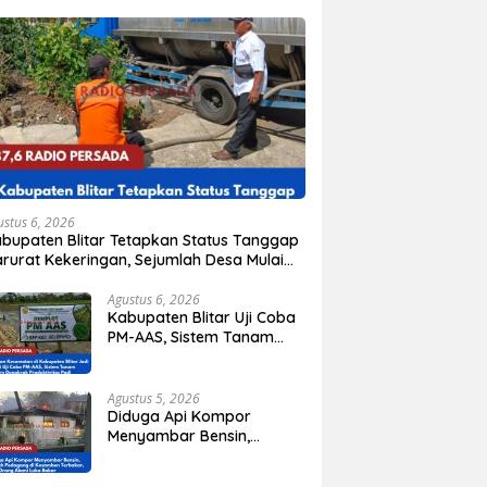
ustus 6, 2026
bupaten Blitar Tetapkan Status Tanggap
rurat Kekeringan, Sejumlah Desa Mulai
isis Air Bersih
Agustus 6, 2026
Kabupaten Blitar Uji Coba
PM-AAS, Sistem Tanam
Padi Modern Mulai
Diterapkan di Delapan
Kecamatan
Agustus 5, 2026
Diduga Api Kompor
Menyambar Bensin,
Rumah Pedagang di
Kesamben Terbakar, Tiga