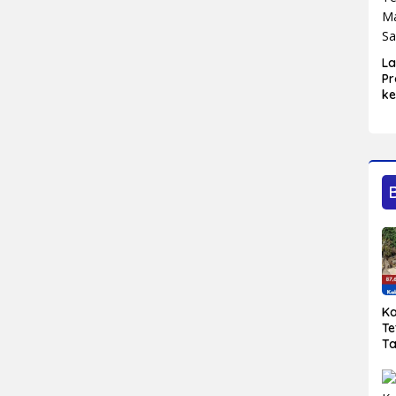
L
Pr
ke
Bl
Ma
Sa
Ka
Te
T
Ke
Se
Mu