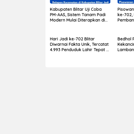
Kabupaten Blitar Uji Coba
Pisowan
PM-AAS, Sistem Tanam Padi
ke-702,
Modern Mulai Diterapkan di
Pemban
Delapan Kecamatan
Berdamp
Lapisan
Hari Jadi ke-702 Blitar
Bedhol 
Diwarnai Fakta Unik, Tercatat
Kekanci
4.993 Penduduk Lahir Tepat 5
Lambang
Agustus, yang Tertua Berusia
sebagai
108 Tahun
yang Te