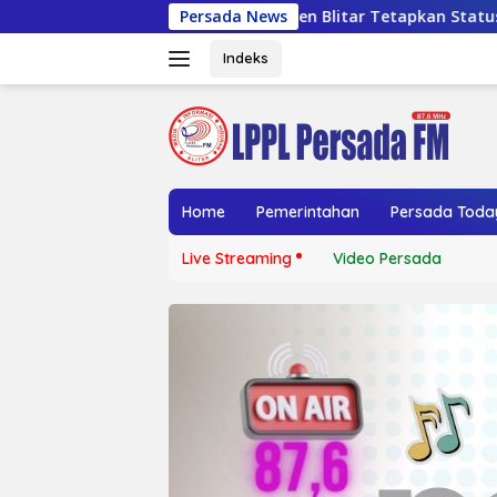
Langsung
Kabupaten Blitar Tetapkan Status Tanggap Darurat Kekeringan
Persada News
ke
konten
Indeks
Home
Pemerintahan
Persada Toda
Live Streaming
Video Persada