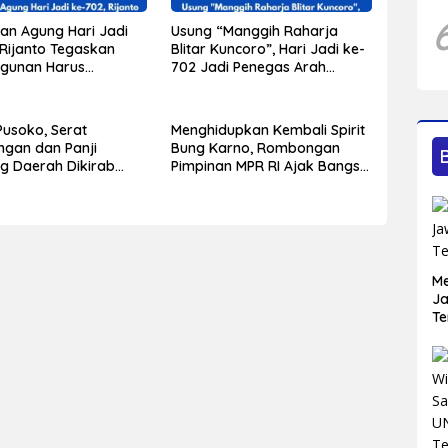
an Agung Hari Jadi
Usung “Manggih Raharja
 Rijanto Tegaskan
Blitar Kuncoro”, Hari Jadi ke-
gunan Harus
702 Jadi Penegas Arah
ak bagi Seluruh
Pembangunan Blitar
 Masyarakat
Pusoko, Serat
Menghidupkan Kembali Spirit
ngan dan Panji
Bung Karno, Rombongan
 Daerah Dikirab
Pimpinan MPR RI Ajak Bangsa
 Warisan Sejarah
Menjaga Indonesia
rus Dijaga
Me
Ja
Te