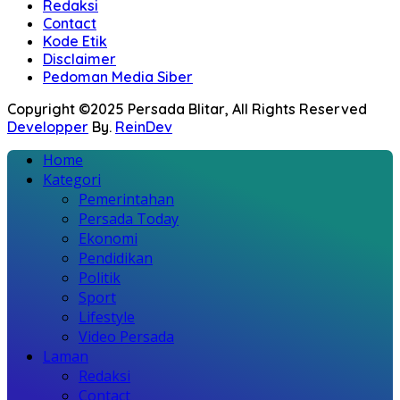
Redaksi
Contact
Kode Etik
Disclaimer
Pedoman Media Siber
Copyright ©2025 Persada Blitar, All Rights Reserved
Developper
By.
ReinDev
Home
Kategori
Pemerintahan
Persada Today
Ekonomi
Pendidikan
Politik
Sport
Lifestyle
Video Persada
Laman
Redaksi
Contact