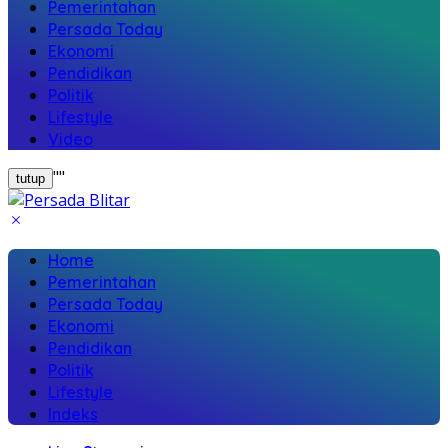
Pemerintahan
Persada Today
Ekonomi
Pendidikan
Politik
Lifestyle
Video
"
"
tutup
Home
Pemerintahan
Persada Today
Ekonomi
Pendidikan
Politik
Lifestyle
Indeks