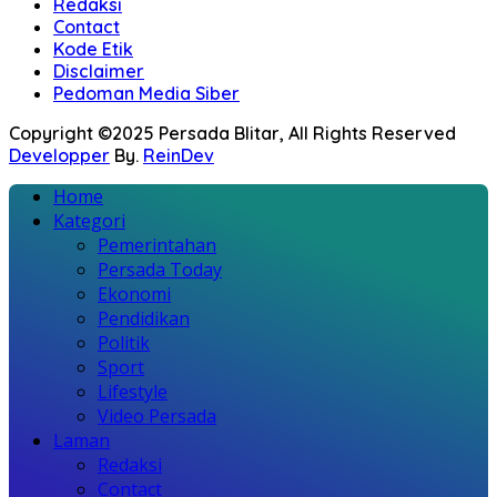
Redaksi
Contact
Kode Etik
Disclaimer
Pedoman Media Siber
Copyright ©2025 Persada Blitar, All Rights Reserved
Developper
By.
ReinDev
Home
Kategori
Pemerintahan
Persada Today
Ekonomi
Pendidikan
Politik
Sport
Lifestyle
Video Persada
Laman
Redaksi
Contact