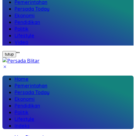
Pemerintahan
Persada Today
Ekonomi
Pendidikan
Politik
Lifestyle
Video
"
"
tutup
Home
Pemerintahan
Persada Today
Ekonomi
Pendidikan
Politik
Lifestyle
Indeks