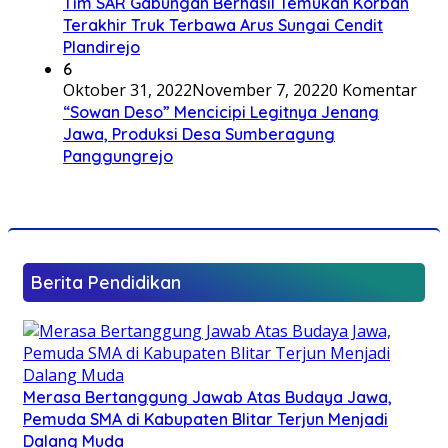
Tim SAR Gabungan Berhasil Temukan Korban
Terakhir Truk Terbawa Arus Sungai Cendit
Plandirejo
6
Oktober 31, 2022
November 7, 2022
0 Komentar
“Sowan Deso” Mencicipi Legitnya Jenang
Jawa, Produksi Desa Sumberagung
Panggungrejo
Berita Pendidikan
Merasa Bertanggung Jawab Atas Budaya Jawa,
Pemuda SMA di Kabupaten Blitar Terjun Menjadi
Dalang Muda