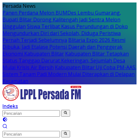
Langsung
Persada News
ke
Panen Perdana Melon BUMDes Lembu Gumarang,
konten
Bupati Blitar Dorong Kalitengah Jadi Sentra Melon
Unggulan
Siswa Terlibat Kasus Perundungan di Doko
Mengundurkan Diri dari Sekolah, Diduga Peristiwa
Pernah Terjadi Sebelumnya
Blitaria Expo 2026 Resmi
Dibuka, Jadi Etalase Potensi Daerah dan Penggerak
Ekonomi Kabupaten Blitar
Kabupaten Blitar Tetapkan
Status Tanggap Darurat Kekeringan, Sejumlah Desa
Mulai Krisis Air Bersih
Kabupaten Blitar Uji Coba PM-AAS,
Sistem Tanam Padi Modern Mulai Diterapkan di Delapan
Kecamatan
Indeks