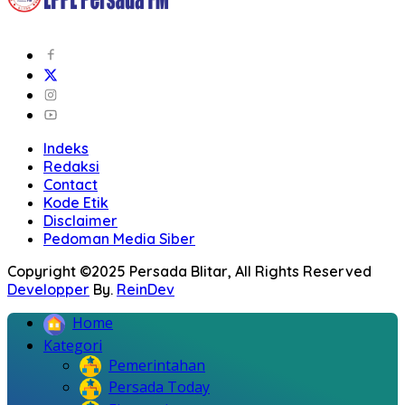
Indeks
Redaksi
Contact
Kode Etik
Disclaimer
Pedoman Media Siber
Copyright ©2025 Persada Blitar, All Rights Reserved
Developper
By.
ReinDev
Home
Kategori
Pemerintahan
Persada Today