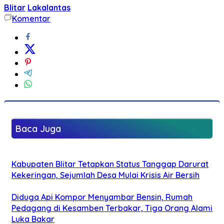
Blitar
Lakalantas
Komentar
Baca Juga
Kabupaten Blitar Tetapkan Status Tanggap Darurat
Kekeringan, Sejumlah Desa Mulai Krisis Air Bersih
Diduga Api Kompor Menyambar Bensin, Rumah
Pedagang di Kesamben Terbakar, Tiga Orang Alami
Luka Bakar