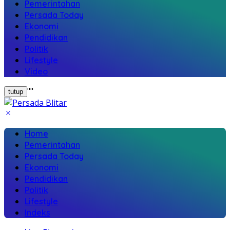
Pemerintahan
Persada Today
Ekonomi
Pendidikan
Politik
Lifestyle
Video
"
"
tutup
Home
Pemerintahan
Persada Today
Ekonomi
Pendidikan
Politik
Lifestyle
Indeks