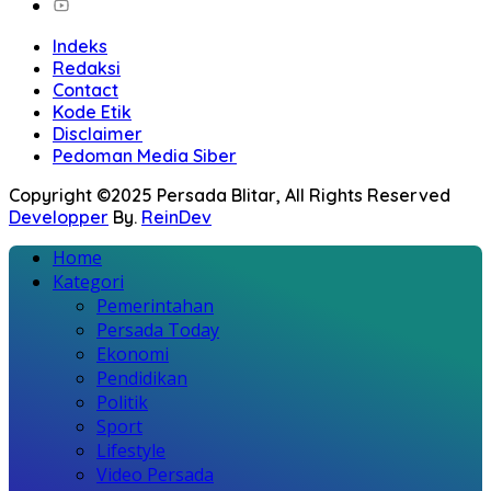
Indeks
Redaksi
Contact
Kode Etik
Disclaimer
Pedoman Media Siber
Copyright ©2025 Persada Blitar, All Rights Reserved
Developper
By.
ReinDev
Home
Kategori
Pemerintahan
Persada Today
Ekonomi
Pendidikan
Politik
Sport
Lifestyle
Video Persada