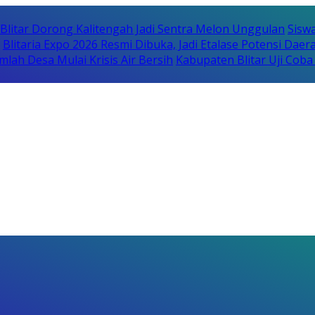
itar Dorong Kalitengah Jadi Sentra Melon Unggulan
Sisw
Blitaria Expo 2026 Resmi Dibuka, Jadi Etalase Potensi Da
lah Desa Mulai Krisis Air Bersih
Kabupaten Blitar Uji Cob