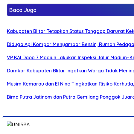
Baca Juga
Kabupaten Blitar Tetapkan Status Tanggap Darurat Keke
Diduga Api Kompor Menyambar Bensin, Rumah Pedagan
VP KAI Daop 7 Madiun Lakukan Inspeksi Jalur Madiun–Ke
Damkar Kabupaten Blitar Ingatkan Warga Tidak Menin
Musim Kemarau dan El Nino Tingkatkan Risiko Karhutla
Bima Putra Jatinom dan Putra Gemilang Ponggok Juarai 