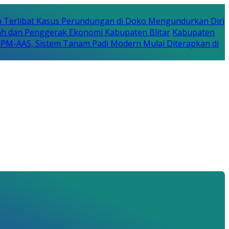
a Terlibat Kasus Perundungan di Doko Mengundurkan Diri
erah dan Penggerak Ekonomi Kabupaten Blitar
Kabupaten
a PM-AAS, Sistem Tanam Padi Modern Mulai Diterapkan di