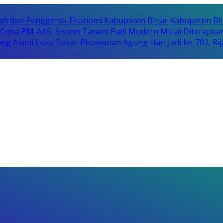
erah dan Penggerak Ekonomi Kabupaten Blitar
Kabupaten Bli
i Coba PM-AAS, Sistem Tanam Padi Modern Mulai Diterapka
ng Alami Luka Bakar
Pisowanan Agung Hari Jadi ke-702, 