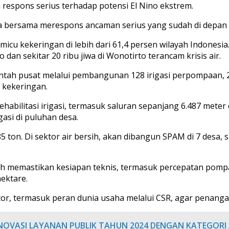
 respons serius terhadap potensi El Nino ekstrem.
a bersama merespons ancaman serius yang sudah di depan m
micu kekeringan di lebih dari 61,4 persen wilayah Indonesi
dan sekitar 20 ribu jiwa di Wonotirto terancam krisis air.
intah pusat melalui pembangunan 128 irigasi perpompaan, 2
n kekeringan.
bilitasi irigasi, termasuk saluran sepanjang 6.487 meter di
gasi di puluhan desa.
ton. Di sektor air bersih, akan dibangun SPAM di 7 desa, 
h memastikan kesiapan teknis, termasuk percepatan pompan
ektare.
or, termasuk peran dunia usaha melalui CSR, agar penangan
OVASI LAYANAN PUBLIK TAHUN 2024 DENGAN KATEGORI 