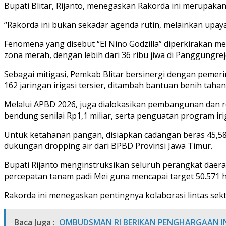
Bupati Blitar, Rijanto, menegaskan Rakorda ini merupakan
“Rakorda ini bukan sekadar agenda rutin, melainkan upay
Fenomena yang disebut “El Nino Godzilla” diperkirakan me
zona merah, dengan lebih dari 36 ribu jiwa di Panggungrejo 
Sebagai mitigasi, Pemkab Blitar bersinergi dengan pemer
162 jaringan irigasi tersier, ditambah bantuan benih taha
Melalui APBD 2026, juga dialokasikan pembangunan dan reha
bendung senilai Rp1,1 miliar, serta penguatan program iri
Untuk ketahanan pangan, disiapkan cadangan beras 45,585 
dukungan dropping air dari BPBD Provinsi Jawa Timur.
Bupati Rijanto menginstruksikan seluruh perangkat daera
percepatan tanam padi Mei guna mencapai target 50.571 h
Rakorda ini menegaskan pentingnya kolaborasi lintas sekt
Baca Juga :
OMBUDSMAN RI BERIKAN PENGHARGAAN IN