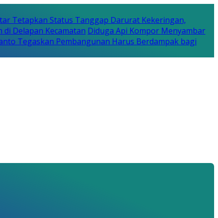
tar Tetapkan Status Tanggap Darurat Kekeringan,
n di Delapan Kecamatan
Diduga Api Kompor Menyambar
Rijanto Tegaskan Pembangunan Harus Berdampak bagi