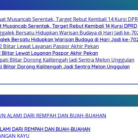
 Musancab Serentak, Target Rebut Kembali 14 Kursi DPRD
galek Bersatu Hidupkan Warisan Budaya di Hari Jadi ke-702
2 Blitar Lewat Layanan Paspor Akhir Pekan
Blitar Dorong Kalitengah Jadi Sentra Melon Unggulan
ALAMI DARI REMPAH DAN BUAH-BUAHAN