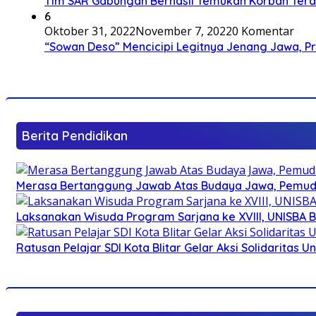
Tim SAR Gabungan Berhasil Temukan Korban Terakh
6
Oktober 31, 2022
November 7, 2022
0 Komentar
“Sowan Deso” Mencicipi Legitnya Jenang Jawa, 
Berita Pendidikan
Merasa Bertanggung Jawab Atas Budaya Jawa, Pemuda 
Laksanakan Wisuda Program Sarjana ke XVIII, UNISBA B
Ratusan Pelajar SDI Kota Blitar Gelar Aksi Solidaritas U