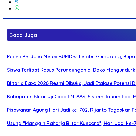
Baca Juga
Panen Perdana Melon BUMDes Lembu Gumarang, Bupati 
Siswa Terlibat Kasus Perundungan di Doko Mengundurka
Blitaria Expo 2026 Resmi Dibuka, Jadi Etalase Potens
Kabupaten Blitar Uji Coba PM-AAS, Sistem Tanam Padi
Pisowanan Agung Hari Jadi ke-702, Rijanto Tegaskan
Usung “Manggih Raharja Blitar Kuncoro”, Hari Jadi ke