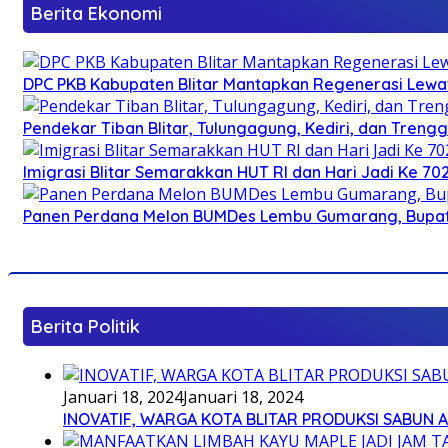
Berita Ekonomi
DPC PKB Kabupaten Blitar Mantapkan Regenerasi Lewat
Pendekar Tiban Blitar, Tulungagung, Kediri, dan Treng
Imigrasi Blitar Semarakkan HUT RI dan Hari Jadi Ke 70
Panen Perdana Melon BUMDes Lembu Gumarang, Bupati 
Berita Politik
Januari 18, 2024
Januari 18, 2024
INOVATIF, WARGA KOTA BLITAR PRODUKSI SABUN 