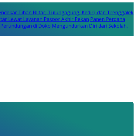
ndekar Tiban Blitar, Tulungagung, Kediri, dan Trenggalek
litar Lewat Layanan Paspor Akhir Pekan
Panen Perdana
s Perundungan di Doko Mengundurkan Diri dari Sekolah,