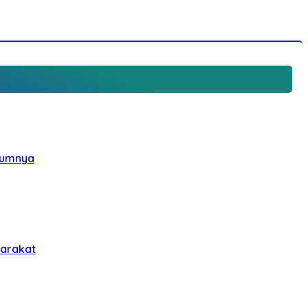
elumnya
yarakat