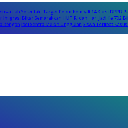
usancab Serentak, Target Rebut Kembali 14 Kursi DPRD
Pe
r
Imigrasi Blitar Semarakkan HUT RI dan Hari Jadi Ke 702 B
litengah Jadi Sentra Melon Unggulan
Siswa Terlibat Kasu