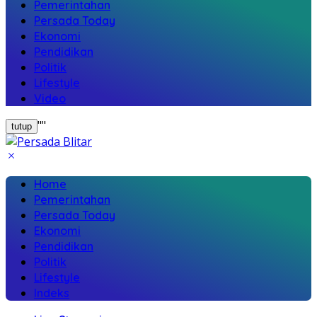
Pemerintahan
Persada Today
Ekonomi
Pendidikan
Politik
Lifestyle
Video
"
"
tutup
Home
Pemerintahan
Persada Today
Ekonomi
Pendidikan
Politik
Lifestyle
Indeks