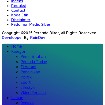
Indeks
Redaksi
Contact
Kode Etik
Disclaimer
Pedoman Media Siber
Copyright ©2025 Persada Blitar, All Rights Reserved
Developper
By.
ReinDev
Home
Kategori
Pemerintahan
Persada Today
Ekonomi
Pendidikan
Politik
Sport
Lifestyle
Video Persada
Laman
Redaksi