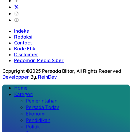
Indeks
Redaksi
Contact
Kode Etik
Disclaimer
Pedoman Media Siber
Copyright ©2025 Persada Blitar, All Rights Reserved
Developper
By.
ReinDev
Home
Kategori
Pemerintahan
Persada Today
Ekonomi
Pendidikan
Politik