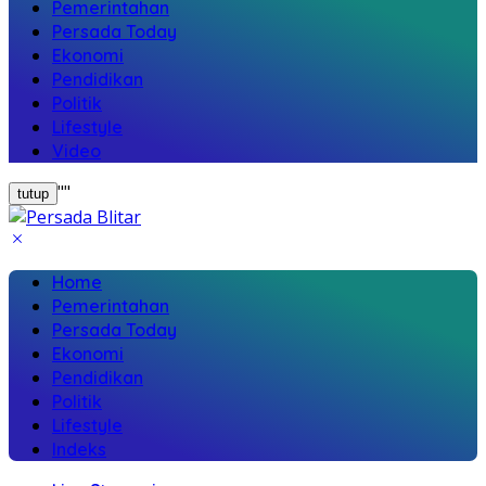
Pemerintahan
Persada Today
Ekonomi
Pendidikan
Politik
Lifestyle
Video
"
"
tutup
Home
Pemerintahan
Persada Today
Ekonomi
Pendidikan
Politik
Lifestyle
Indeks