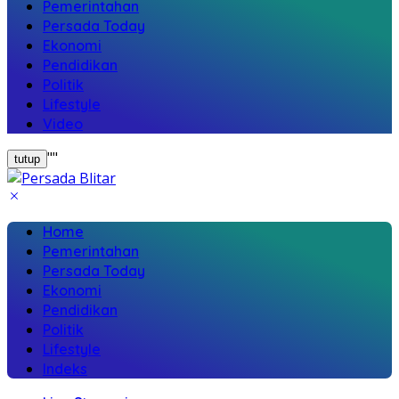
Pemerintahan
Persada Today
Ekonomi
Pendidikan
Politik
Lifestyle
Video
"
"
tutup
Home
Pemerintahan
Persada Today
Ekonomi
Pendidikan
Politik
Lifestyle
Indeks