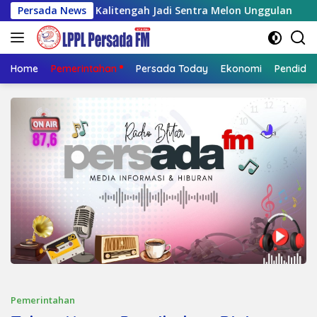
Langsung
rong Kalitengah Jadi Sentra Melon Unggulan
Persada News
Siswa Te
ke
konten
Home
Pemerintahan
Persada Today
Ekonomi
Pendidik
Pemerintahan