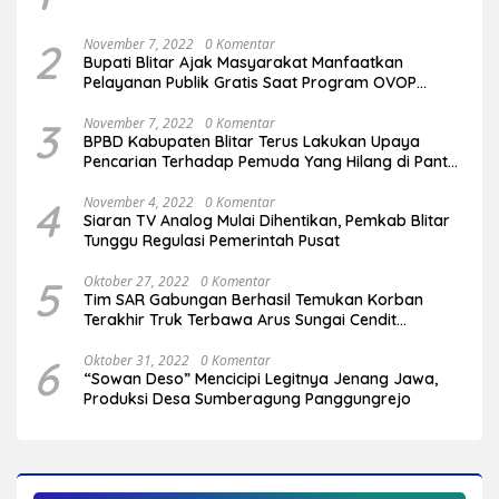
2
November 7, 2022
0 Komentar
Bupati Blitar Ajak Masyarakat Manfaatkan
Pelayanan Publik Gratis Saat Program OVOP
Bergulir di Desa/Kelurahan
3
November 7, 2022
0 Komentar
BPBD Kabupaten Blitar Terus Lakukan Upaya
Pencarian Terhadap Pemuda Yang Hilang di Pantai
Serang
4
November 4, 2022
0 Komentar
Siaran TV Analog Mulai Dihentikan, Pemkab Blitar
Tunggu Regulasi Pemerintah Pusat
5
Oktober 27, 2022
0 Komentar
Tim SAR Gabungan Berhasil Temukan Korban
Terakhir Truk Terbawa Arus Sungai Cendit
Plandirejo
6
Oktober 31, 2022
0 Komentar
“Sowan Deso” Mencicipi Legitnya Jenang Jawa,
Produksi Desa Sumberagung Panggungrejo