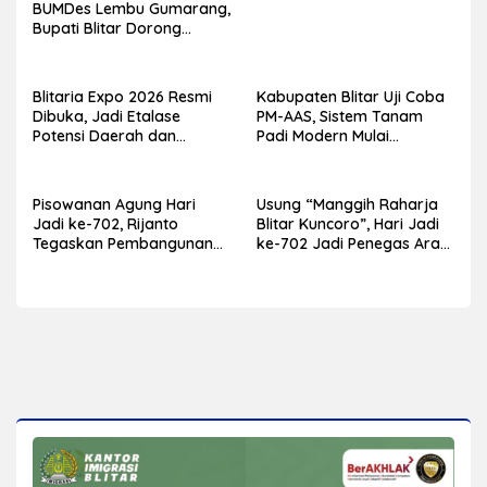
BUMDes Lembu Gumarang,
Bupati Blitar Dorong
Kalitengah Jadi Sentra
Melon Unggulan
Blitaria Expo 2026 Resmi
Kabupaten Blitar Uji Coba
Dibuka, Jadi Etalase
PM-AAS, Sistem Tanam
Potensi Daerah dan
Padi Modern Mulai
Penggerak Ekonomi
Diterapkan di Delapan
Kabupaten Blitar
Kecamatan
Pisowanan Agung Hari
Usung “Manggih Raharja
Jadi ke-702, Rijanto
Blitar Kuncoro”, Hari Jadi
Tegaskan Pembangunan
ke-702 Jadi Penegas Arah
Harus Berdampak bagi
Pembangunan Blitar
Seluruh Lapisan
Masyarakat