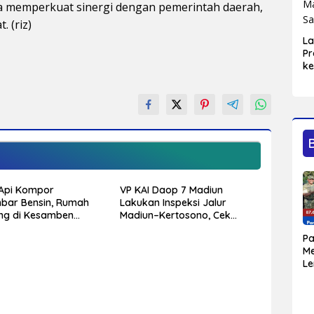
a memperkuat sinergi dengan pemerintah daerah,
 (riz)
L
Pr
ke
Bl
Ma
Sa
Api Kompor
VP KAI Daop 7 Madiun
bar Bensin, Rumah
Lakukan Inspeksi Jalur
ng di Kesamben
Madiun–Kertosono, Cek
r, Tiga Orang Alami
Kondisi Rel, Jembatan, hingga
P
kar
Persinyalan
M
L
Bu
Do
Ja
U