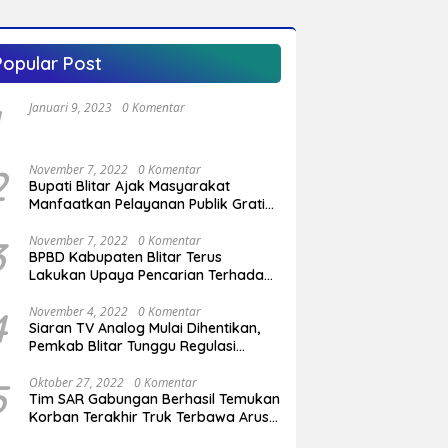
Popular Post
Januari 9, 2023
0 Komentar
2
November 7, 2022
0 Komentar
Bupati Blitar Ajak Masyarakat
Manfaatkan Pelayanan Publik Gratis
Saat Program OVOP Bergulir di
Desa/Kelurahan
3
November 7, 2022
0 Komentar
BPBD Kabupaten Blitar Terus
Lakukan Upaya Pencarian Terhadap
Pemuda Yang Hilang di Pantai
Serang
4
November 4, 2022
0 Komentar
Siaran TV Analog Mulai Dihentikan,
Pemkab Blitar Tunggu Regulasi
Pemerintah Pusat
5
Oktober 27, 2022
0 Komentar
Tim SAR Gabungan Berhasil Temukan
Korban Terakhir Truk Terbawa Arus
Sungai Cendit Plandirejo