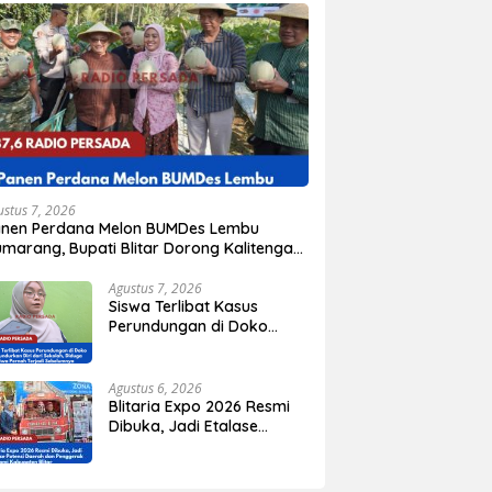
ustus 7, 2026
anen Perdana Melon BUMDes Lembu
marang, Bupati Blitar Dorong Kalitengah
di Sentra Melon Unggulan
Agustus 7, 2026
Siswa Terlibat Kasus
Perundungan di Doko
Mengundurkan Diri dari
Sekolah, Diduga Peristiwa
Pernah Terjadi
Agustus 6, 2026
Sebelumnya
Blitaria Expo 2026 Resmi
Dibuka, Jadi Etalase
Potensi Daerah dan
Penggerak Ekonomi
Kabupaten Blitar