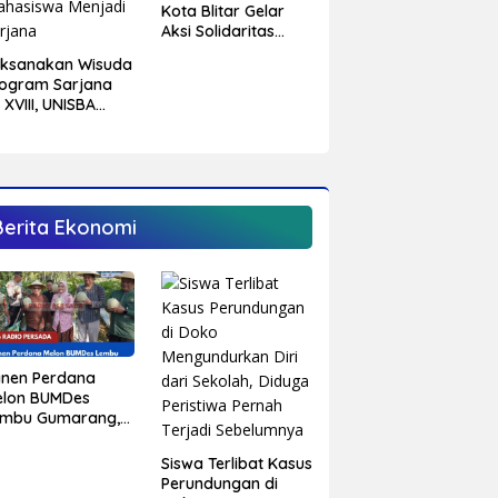
Kota Blitar Gelar
Aksi Solidaritas
Untuk Palestina
aksanakan Wisuda
ogram Sarjana
 XVIII, UNISBA
itar Tetapkan 750
hasiswa Menjadi
rjana
Berita Ekonomi
anen Perdana
elon BUMDes
embu Gumarang,
pati Blitar
rong Kalitengah
Siswa Terlibat Kasus
di Sentra Melon
Perundungan di
nggulan