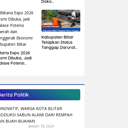
Doko
Mengundurkan Diri
dari Sekolah,
Diduga Peristiwa
Pernah Terjadi
Sebelumnya
Kabupaten Blitar
Tetapkan Status
Tanggap Darurat
Kekeringan,
itaria Expo 2026
Sejumlah Desa
smi Dibuka, Jadi
Mulai Krisis Air
alase Potensi
Bersih
aerah dan
enggerak Ekonomi
bupaten Blitar
Berita Politik
Januari 18, 2024