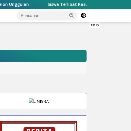
Siswa Terlibat Kasus Perundungan di Doko Mengundurkan Diri
"
"
tutup