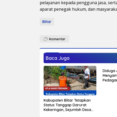
pelayanan kepada pengguna jasa, sert
aparat penegak hukum, dan masyarakat.
Blitar
Komentar
Baca Juga
Diduga 
Menyam
Pedaga
Terbaka
Luka Ba
Kabupaten Blitar Tetapkan
Status Tanggap Darurat
Kekeringan, Sejumlah Desa
Mulai Krisis Air Bersih