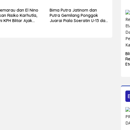
emarau dan El Nino
Bima Putra Jatinom dan
an Risiko Karhutla,
Putra Gemilang Ponggok
i KPH Blitar Ajak
Juarai Piala Soeratin U-13 dan
ingkatkan
U-15 PSSI Kabupaten Blitar
adaan
Bl
Re
Et
D
P
Ka