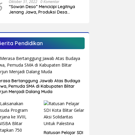
6
Oktober 31, 2022
0 Komentar
“Sowan Deso” Mencicipi Legitnya
Jenang Jawa, Produksi Desa
Sumberagung Panggungrejo
Berita Pendidikan
rasa Bertanggung Jawab Atas Budaya
wa, Pemuda SMA di Kabupaten Blitar
rjun Menjadi Dalang Muda
Ratusan Pelajar SDI