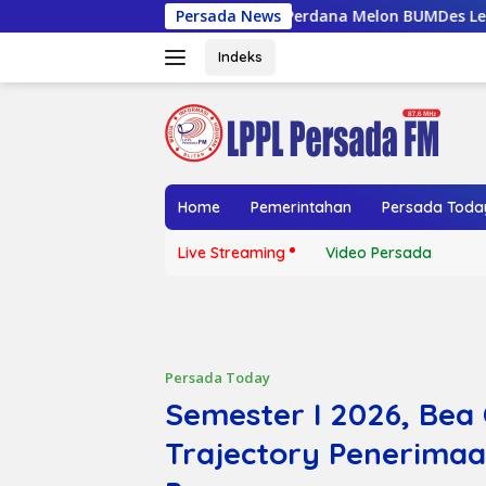
Langsung
Panen Perdana Melon BUMDes Lembu Gumarang, Bupati
Persada News
ke
konten
Indeks
Home
Pemerintahan
Persada Toda
Live Streaming
Video Persada
Persada Today
Semester I 2026, Bea 
Trajectory Penerimaa