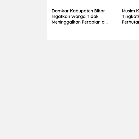
Damkar Kabupaten Blitar
Musim K
Ingatkan Warga Tidak
Tingkatk
Meninggalkan Perapian di
Perhutan
Dekat Kandang dan
Warga T
Permukiman
Kewasp