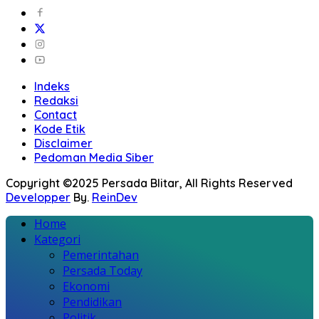
Indeks
Redaksi
Contact
Kode Etik
Disclaimer
Pedoman Media Siber
Copyright ©2025 Persada Blitar, All Rights Reserved
Developper
By.
ReinDev
Home
Kategori
Pemerintahan
Persada Today
Ekonomi
Pendidikan
Politik