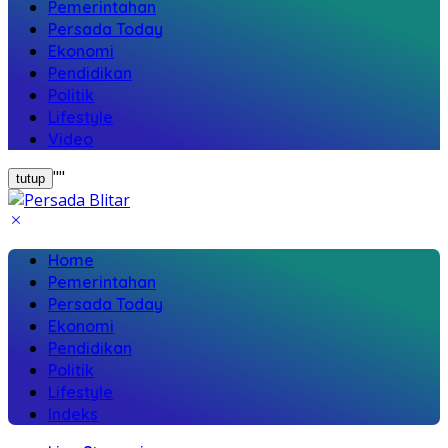
Pemerintahan
Persada Today
Ekonomi
Pendidikan
Politik
Lifestyle
Video
"
"
tutup
Home
Pemerintahan
Persada Today
Ekonomi
Pendidikan
Politik
Lifestyle
Indeks