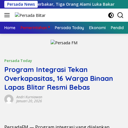
Langsung
samben Terbakar, Tiga Orang Alami Luka Bakar
Persada News
Pisow
ke
konten
Home
Pemerintahan
Persada Today
Ekonomi
Pendidik
Persada Today
Program Integrasi Tekan
Overkapasitas, 16 Warga Binaan
Lapas Blitar Resmi Bebas
Andri Kurniawan
Januari 20, 2026
PersadaFM — Program integrasi yang dijalankan