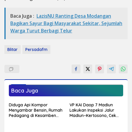
Baca Juga :
LazisNU Ranting Desa Modangan
Bagikan Sayur Bagi Masyarakat Sekitar, Sejumlah
Warga Turut Berbagi Telur
Blitar
Persadafm
Baca Juga
Diduga Api Kompor
VP KAI Daop 7 Madiun
Menyambar Bensin, Rumah
Lakukan Inspeksi Jalur
Pedagang di Kesamben
Madiun–Kertosono, Cek
Terbakar, Tiga Orang
Kondisi Rel, Jembatan,
Alami Luka Bakar
hingga Persinyalan