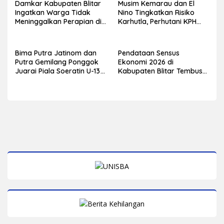
Damkar Kabupaten Blitar
Musim Kemarau dan El
Ingatkan Warga Tidak
Nino Tingkatkan Risiko
Meninggalkan Perapian di
Karhutla, Perhutani KPH
Dekat Kandang dan
Blitar Ajak Warga
Permukiman
Tingkatkan Kewaspadaan
Bima Putra Jatinom dan
Pendataan Sensus
Putra Gemilang Ponggok
Ekonomi 2026 di
Juarai Piala Soeratin U-13
Kabupaten Blitar Tembus
dan U-15 PSSI Kabupaten
70,3 Persen, BPS Mulai Sisir
Blitar
Usaha Tak Kasat Mata