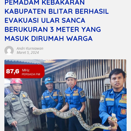
PEMADAM KEBAKARAN
KABUPATEN BLITAR BERHASIL
EVAKUASI ULAR SANCA
BERUKURAN 3 METER YANG
MASUK DIRUMAH WARGA
Andri Kurniawan
Maret 5, 2024