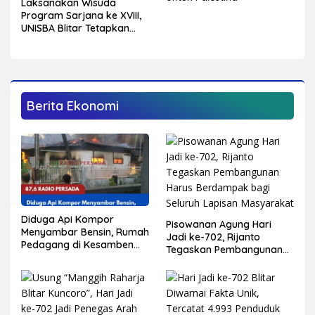
Laksanakan Wisuda
Program Sarjana ke XVIII,
UNISBA Blitar Tetapkan
750 Mahasiswa Menjadi
Sarjana
Berita Ekonomi
Diduga Api Kompor
Pisowanan Agung Hari
Menyambar Bensin, Rumah
Jadi ke-702, Rijanto
Pedagang di Kesamben
Tegaskan Pembangunan
Terbakar, Tiga Orang
Harus Berdampak bagi
Alami Luka Bakar
Seluruh Lapisan
Masyarakat