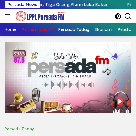
Langsung
bakar, Tiga Orang Alami Luka Bakar
Persada News
Pisowanan Agung
ke
konten
Home
Pemerintahan
Persada Today
Ekonomi
Pendidik
Persada Today