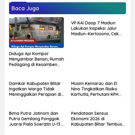
Baca Juga
VP KAI Daop 7 Madiun
Lakukan Inspeksi Jalur
Madiun–Kertosono, Cek
Kondisi Rel, Jembatan,
hingga Persinyalan
Diduga Api Kompor
Menyambar Bensin, Rumah
Pedagang di Kesamben
Terbakar, Tiga Orang
Alami Luka Bakar
Damkar Kabupaten Blitar
Musim Kemarau dan El
Ingatkan Warga Tidak
Nino Tingkatkan Risiko
Meninggalkan Perapian di
Karhutla, Perhutani KPH
Dekat Kandang dan
Blitar Ajak Warga
Permukiman
Tingkatkan Kewaspadaan
Bima Putra Jatinom dan
Pendataan Sensus
Putra Gemilang Ponggok
Ekonomi 2026 di
Juarai Piala Soeratin U-13
Kabupaten Blitar Tembus
dan U-15 PSSI Kabupaten
70,3 Persen, BPS Mulai Sisir