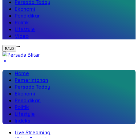
Persada Today
Ekonomi
Pendidikan
Politik
Lifestyle
Video
"
"
tutup
Home
Pemerintahan
Persada Today
Ekonomi
Pendidikan
Politik
Lifestyle
Indeks
Live Streaming