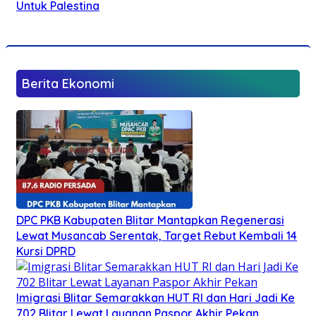
Untuk Palestina
Berita Ekonomi
DPC PKB Kabupaten Blitar Mantapkan Regenerasi
Lewat Musancab Serentak, Target Rebut Kembali 14
Kursi DPRD
Imigrasi Blitar Semarakkan HUT RI dan Hari Jadi Ke
702 Blitar Lewat Layanan Paspor Akhir Pekan