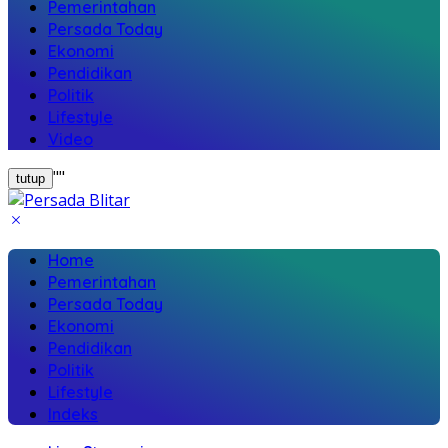
Pemerintahan
Persada Today
Ekonomi
Pendidikan
Politik
Lifestyle
Video
"
"
tutup
Home
Pemerintahan
Persada Today
Ekonomi
Pendidikan
Politik
Lifestyle
Indeks