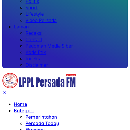
Politik
Sport
Lifestyle
Video Persada
Laman
Redaksi
Contact
Pedoman Media Siber
Kode Etik
Indeks
Disclaimer
Home
Kategori
Pemerintahan
Persada Today
Ekonomi