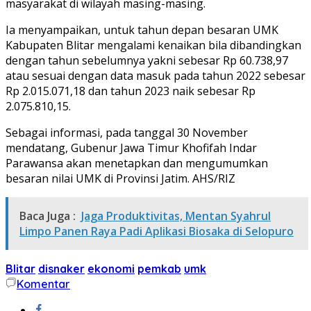
masyarakat di wilayah masing-masing.
Ia menyampaikan, untuk tahun depan besaran UMK
Kabupaten Blitar mengalami kenaikan bila dibandingkan
dengan tahun sebelumnya yakni sebesar Rp 60.738,97
atau sesuai dengan data masuk pada tahun 2022 sebesar
Rp 2.015.071,18 dan tahun 2023 naik sebesar Rp
2.075.810,15.
Sebagai informasi, pada tanggal 30 November
mendatang, Gubenur Jawa Timur Khofifah Indar
Parawansa akan menetapkan dan mengumumkan
besaran nilai UMK di Provinsi Jatim. AHS/RIZ
Baca Juga :
Jaga Produktivitas, Mentan Syahrul
Limpo Panen Raya Padi Aplikasi Biosaka di Selopuro
Blitar
disnaker
ekonomi
pemkab
umk
Komentar