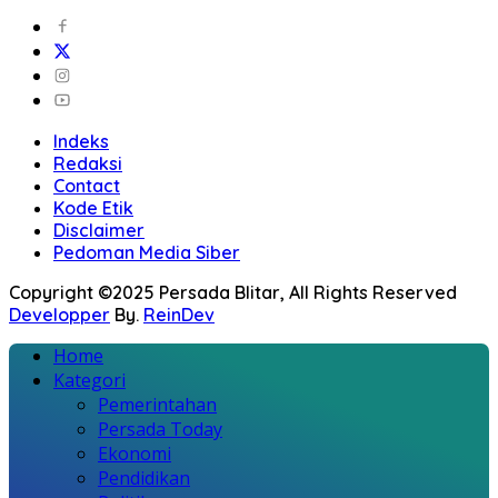
Indeks
Redaksi
Contact
Kode Etik
Disclaimer
Pedoman Media Siber
Copyright ©2025 Persada Blitar, All Rights Reserved
Developper
By.
ReinDev
Home
Kategori
Pemerintahan
Persada Today
Ekonomi
Pendidikan