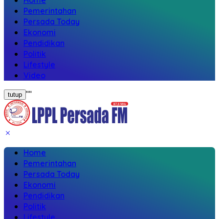
Home
Pemerintahan
Persada Today
Ekonomi
Pendidikan
Politik
Lifestyle
Video
"
"
tutup
Home
Pemerintahan
Persada Today
Ekonomi
Pendidikan
Politik
Lifestyle