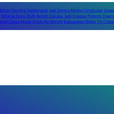
itar Dorong Kalitengah Jadi Sentra Melon Unggulan
Sisw
Blitaria Expo 2026 Resmi Dibuka, Jadi Etalase Potensi Da
lah Desa Mulai Krisis Air Bersih
Kabupaten Blitar Uji Cob