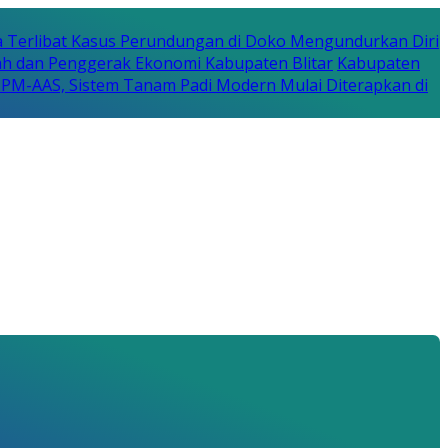
a Terlibat Kasus Perundungan di Doko Mengundurkan Diri
erah dan Penggerak Ekonomi Kabupaten Blitar
Kabupaten
a PM-AAS, Sistem Tanam Padi Modern Mulai Diterapkan di