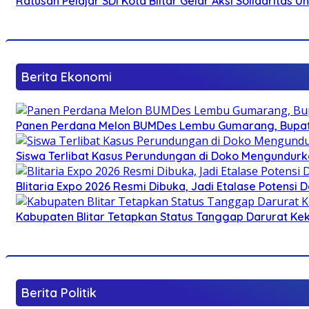
Ratusan Pelajar SDI Kota Blitar Gelar Aksi Solidaritas U
Berita Ekonomi
Panen Perdana Melon BUMDes Lembu Gumarang, Bupati 
Siswa Terlibat Kasus Perundungan di Doko Mengundurka
Blitaria Expo 2026 Resmi Dibuka, Jadi Etalase Potens
Kabupaten Blitar Tetapkan Status Tanggap Darurat Keke
Berita Politik