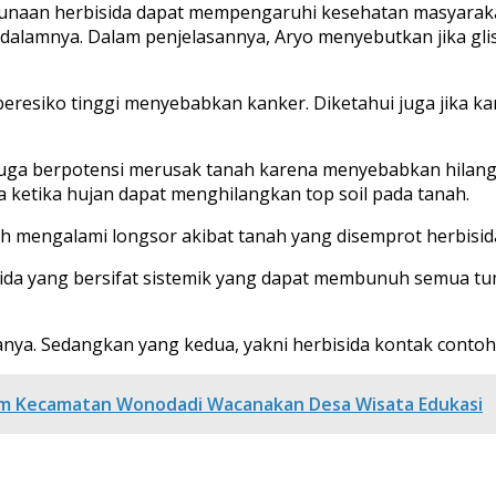
nggunaan herbisida dapat mempengaruhi kesehatan masyara
idalamnya. Dalam penjelasannya, Aryo menyebutkan jika gl
beresiko tinggi menyebabkan kanker. Diketahui juga jika k
 juga berpotensi merusak tanah karena menyebabkan hilang
 ketika hujan dapat menghilangkan top soil pada tanah.
mengalami longsor akibat tanah yang disemprot herbisida
isida yang bersifat sistemik yang dapat membunuh semua t
ya. Sedangkan yang kedua, yakni herbisida kontak contohn
am Kecamatan Wonodadi Wacanakan Desa Wisata Edukasi