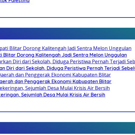
ntuk Palestina
Blitar Dorong Kalitengah Jadi Sentra Melon Unggulan
n Diri dari Sekolah, Diduga Peristiwa Pernah Terjadi Seb
i Daerah dan Penggerak Ekonomi Kabupaten Blitar
ringan, Sejumlah Desa Mulai Krisis Air Bersih