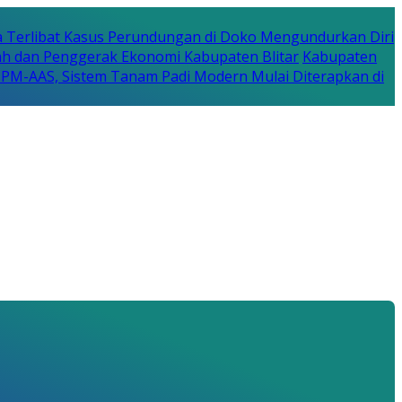
a Terlibat Kasus Perundungan di Doko Mengundurkan Diri
erah dan Penggerak Ekonomi Kabupaten Blitar
Kabupaten
a PM-AAS, Sistem Tanam Padi Modern Mulai Diterapkan di