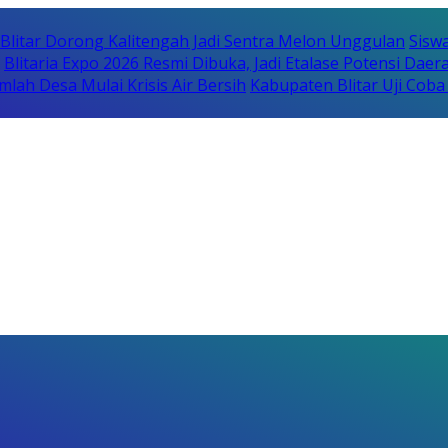
itar Dorong Kalitengah Jadi Sentra Melon Unggulan
Sisw
Blitaria Expo 2026 Resmi Dibuka, Jadi Etalase Potensi Da
lah Desa Mulai Krisis Air Bersih
Kabupaten Blitar Uji Cob