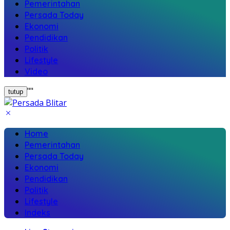
Pemerintahan
Persada Today
Ekonomi
Pendidikan
Politik
Lifestyle
Video
"
"
tutup
Home
Pemerintahan
Persada Today
Ekonomi
Pendidikan
Politik
Lifestyle
Indeks