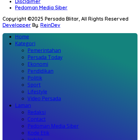
Disclaimer
Pedoman Media Siber
Copyright ©2025 Persada Blitar, All Rights Reserved
Developper
By.
ReinDev
Home
Kategori
Pemerintahan
Persada Today
Ekonomi
Pendidikan
Politik
Sport
Lifestyle
Video Persada
Laman
Redaksi
Contact
Pedoman Media Siber
Kode Etik
Indeks